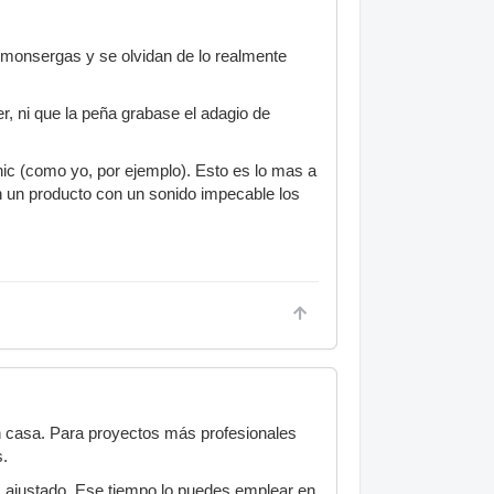
s monsergas y se olvidan de lo realmente
er, ni que la peña grabase el adagio de
nic (como yo, por ejemplo). Esto es lo mas a
n un producto con un sonido impecable los
 casa. Para proyectos más profesionales
s.
s ajustado. Ese tiempo lo puedes emplear en