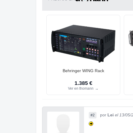
Behringer WING Rack
1.385 €
Ver en thomann
→
por
Lei
el 13/05/
#2