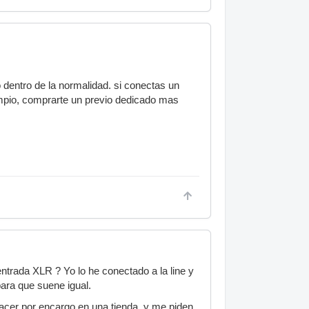
o dentro de la normalidad. si conectas un
limpio, comprarte un previo dedicado mas
entrada XLR ? Yo lo he conectado a la line y
para que suene igual.
hacer por encargo en una tienda, y me piden