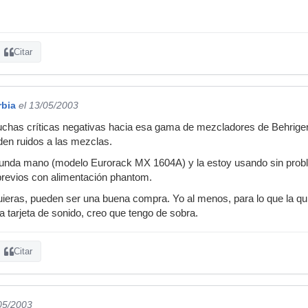
Citar
rbia
el 13/05/2003
uchas críticas negativas hacia esa gama de mezcladores de Behriger
en ruidos a las mezclas.
nda mano (modelo Eurorack MX 1604A) y la estoy usando sin proble
previos con alimentación phantom.
uieras, pueden ser una buena compra. Yo al menos, para lo que la q
 tarjeta de sonido, creo que tengo de sobra.
Citar
/05/2003