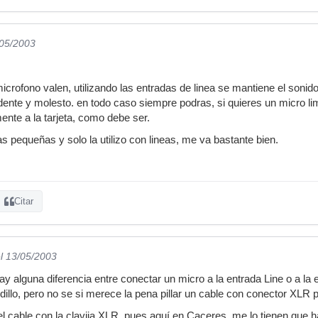
/05/2003
 microfono valen, utilizando las entradas de linea se mantiene el sonid
idente y molesto. en todo caso siempre podras, si quieres un micro 
ente a la tarjeta, como debe ser.
s pequeñas y solo la utilizo con lineas, me va bastante bien.
Citar
l 13/05/2003
y alguna diferencia entre conectar un micro a la entrada Line o a la 
dillo, pero no se si merece la pena pillar un cable con conector XLR 
 el cable con la clavija XLR, pues aquí en Caceres, me lo tienen que 