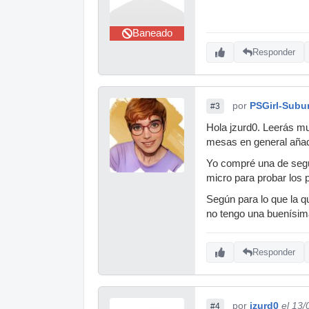
Baneado
Responder
por
PSGirl-Subu
#3
Hola jzurd0. Leerás m
mesas en general añad
Yo compré una de segu
micro para probar los 
Según para lo que la q
no tengo una buenísima
Responder
por
jzurd0
el 13
#4