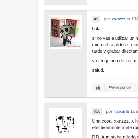
por
xxazzz
el 13
#9
hola:
si no vas a utilizar un
micro el soplido es ev
tarde y grabar directam
yo tengo una de las ma
salud.
Responder
por
Tarumbita
e
#10
Una cosa, xxazzz, ¿ ha
efectivamente mete rui
P.D. Aun no he pillado