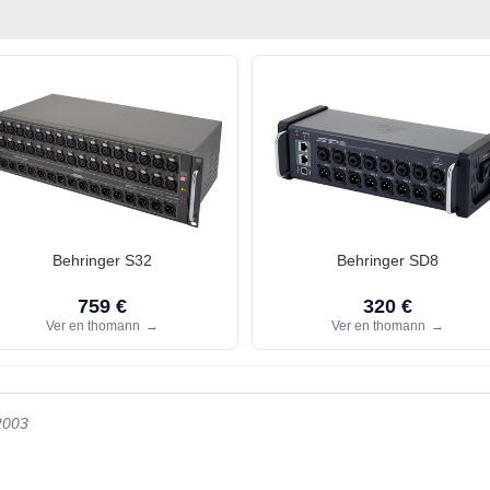
Behringer S32
Behringer SD8
759 €
320 €
Ver en thomann
→
Ver en thomann
→
2003