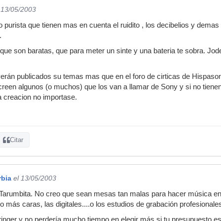
 13/05/2003
purista que tienen mas en cuenta el ruidito , los decibelios y dema
.
 que son baratas, que para meter un sinte y una bateria te sobra. Jod
verán publicados su temas mas que en el foro de cirticas de Hispaso
creen algunos (o muchos) que los van a llamar de Sony y si no tiene
a creacion no importase.
Citar
rbia
el 13/05/2003
Tarumbita. No creo que sean mesas tan malas para hacer música en
más caras, las digitales....o los estudios de grabación profesionale
ringer y no perdería mucho tiempo en elegir más si tu presupuesto e