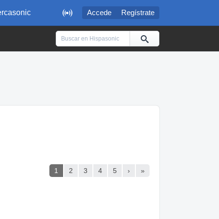

rcasonic
Accede
Regístrate
1
2
3
4
5
›
»