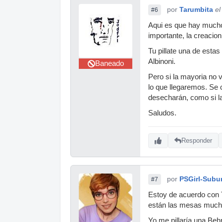
por
Tarumbita
el
#6
Aqui es que hay mucho 
importante, la creacion
Tu pillate una de estas
Albinoni.
Baneado
Pero si la mayoria no 
lo que llegaremos. Se 
desecharán, como si l
Saludos.
Responder
por
PSGirl-Subu
#7
Estoy de acuerdo con 
están las mesas mucho 
Yo me pillaría una Beh