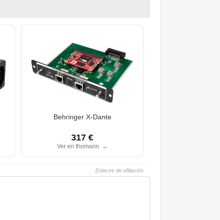
Behringer X-Dante
317 €
Ver en thomann
→
Enlaces de afiliación