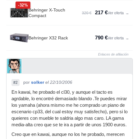
-32%
Behringer X-Touch
217 €
320 €
Ver oferta
→
Compact
790 €
Behringer X32 Rack
Ver oferta
→
Enlaces de afiliación
por
solker
el 22/10/2006
#2
En kawai, he probado el cl30, y aunque el tacto es
agrdable, lo encontré demasiado blando .Te puedes mirar
los yamaha (ahora mismo me he comprado un piano de
escenario cp33, del cual estoy muy satisfecho), pero si lo
queieres con mueble te saldria algo mas caro. LA gama
media-alta creo que se te ira a partir de unos 1900 euros.
Creo que en kawai, aunque no los he probado, merecen