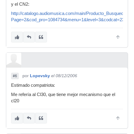
y el CN2:
http://catalogo.audiomusica.com/main/Producto_Busqueda_Cat
Page=2&cod_pro=1084734&menu=1&level=3&codcat=23&ctgry=
por
Lopevsky
el 08/12/2006
#6
Estimado compatriota:
Me refería al Cl30, que tiene mejor mecanismo que el
cl20