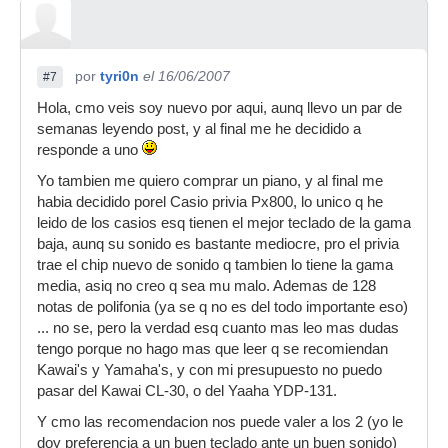
por
tyri0n
el 16/06/2007
#7
Hola, cmo veis soy nuevo por aqui, aunq llevo un par de
semanas leyendo post, y al final me he decidido a
responde a uno
Yo tambien me quiero comprar un piano, y al final me
habia decidido porel Casio privia Px800, lo unico q he
leido de los casios esq tienen el mejor teclado de la gama
baja, aunq su sonido es bastante mediocre, pro el privia
trae el chip nuevo de sonido q tambien lo tiene la gama
media, asiq no creo q sea mu malo. Ademas de 128
notas de polifonia (ya se q no es del todo importante eso)
... no se, pero la verdad esq cuanto mas leo mas dudas
tengo porque no hago mas que leer q se recomiendan
Kawai's y Yamaha's, y con mi presupuesto no puedo
pasar del Kawai CL-30, o del Yaaha YDP-131.
Y cmo las recomendacion nos puede valer a los 2 (yo le
doy preferencia a un buen teclado ante un buen sonido)