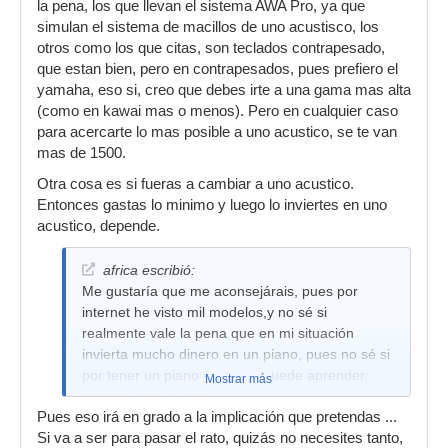
la pena, los que llevan el sistema AWA Pro, ya que
simulan el sistema de macillos de uno acustisco, los
otros como los que citas, son teclados contrapesado,
que estan bien, pero en contrapesados, pues prefiero el
yamaha, eso si, creo que debes irte a una gama mas alta
(como en kawai mas o menos). Pero en cualquier caso
para acercarte lo mas posible a uno acustico, se te van
mas de 1500.
Otra cosa es si fueras a cambiar a uno acustico.
Entonces gastas lo minimo y luego lo inviertes en uno
acustico, depende.
africa escribió:
Me gustaría que me aconsejárais, pues por
internet he visto mil modelos,y no sé si
realmente vale la pena que en mi situación
invierta mucho dinero en un piano, pues no sé si
por tener un piano u otro se puede aprender
Mostrar más
mejor o peor a tocar.
Pues eso irá en grado a la implicación que pretendas ...
Si va a ser para pasar el rato, quizás no necesites tanto,