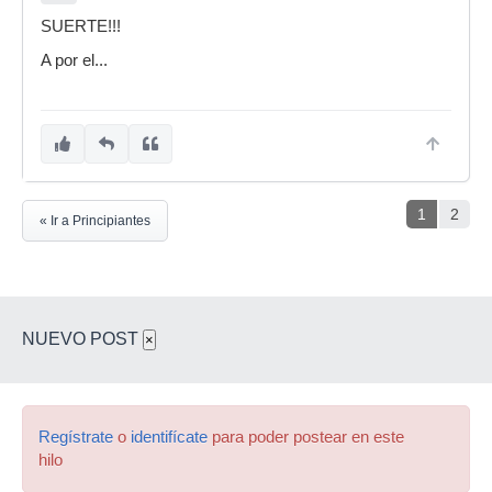
SUERTE!!!
A por el...
1
2
« Ir a Principiantes
NUEVO POST
×
Regístrate
o
identifícate
para poder postear en este
hilo