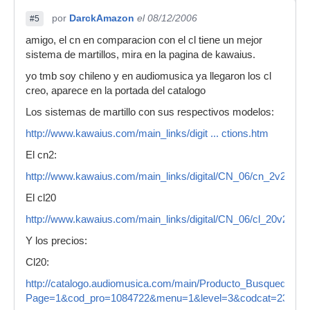
por
DarckAmazon
el 08/12/2006
#5
amigo, el cn en comparacion con el cl tiene un mejor
sistema de martillos, mira en la pagina de kawaius.
yo tmb soy chileno y en audiomusica ya llegaron los cl
creo, aparece en la portada del catalogo
Los sistemas de martillo con sus respectivos modelos:
http://www.kawaius.com/main_links/digit ... ctions.htm
El cn2:
http://www.kawaius.com/main_links/digital/CN_06/cn_2v2.html
El cl20
http://www.kawaius.com/main_links/digital/CN_06/cl_20v2.html
Y los precios:
Cl20:
http://catalogo.audiomusica.com/main/Producto_Busqueda_Cat
Page=1&cod_pro=1084722&menu=1&level=3&codcat=23&ctgry=