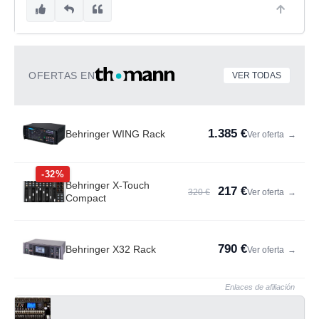
OFERTAS EN
VER TODAS
1.385 €
Behringer WING Rack
Ver oferta
→
-32%
Behringer X-Touch
217 €
320 €
Ver oferta
→
Compact
790 €
Behringer X32 Rack
Ver oferta
→
Enlaces de afiliación