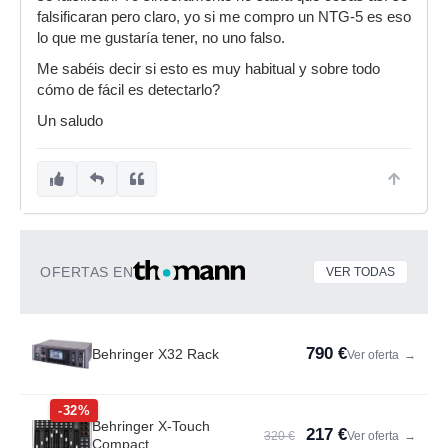
falsificaran pero claro, yo si me compro un NTG-5 es eso
lo que me gustaría tener, no uno falso.
Me sabéis decir si esto es muy habitual y sobre todo
cómo de fácil es detectarlo?
Un saludo
OFERTAS EN
VER TODAS
790 €
Behringer X32 Rack
Ver oferta
→
-32%
Behringer X-Touch
217 €
320 €
Ver oferta
→
Compact