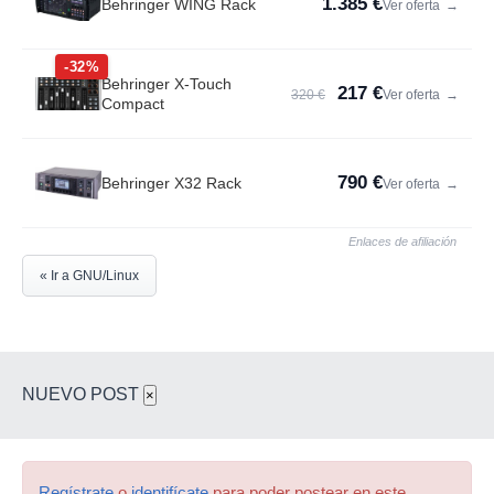
1.385 €
Behringer WING Rack
Ver oferta
→
-32%
Behringer X-Touch
217 €
320 €
Ver oferta
→
Compact
790 €
Behringer X32 Rack
Ver oferta
→
Enlaces de afiliación
« Ir a GNU/Linux
NUEVO POST
×
Regístrate
o
identifícate
para poder postear en este