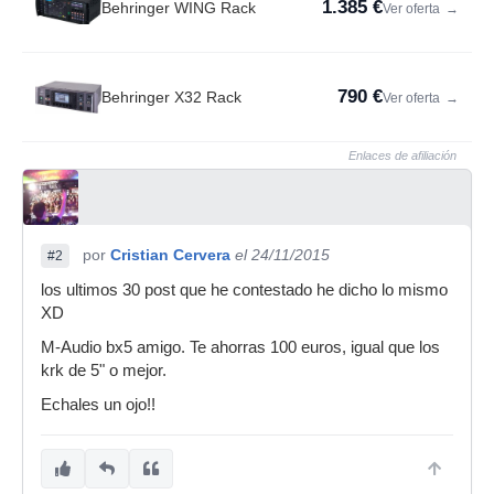
1.385 €
Behringer WING Rack
Ver oferta
→
790 €
Behringer X32 Rack
Ver oferta
→
Enlaces de afiliación
por
Cristian Cervera
el 24/11/2015
#2
los ultimos 30 post que he contestado he dicho lo mismo
XD
M-Audio bx5 amigo. Te ahorras 100 euros, igual que los
krk de 5" o mejor.
Echales un ojo!!