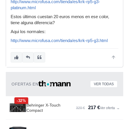
http://www.microfusa.com/tienda/es/krk-rp5-g3-
platinum.html
Estos últimos cuestan 20 euros menos en ese color,
tiene alguna diferencia?
Aqui los normales:
http://www.microfusa.com/tienda/es/krk-rp5-g3.html
OFERTAS EN
VER TODAS
-32%
Behringer X-Touch
217 €
320 €
Ver oferta
→
Compact