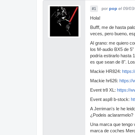
por
pop
el 09/03
#1
Hola!
Bufff, me de hasta pal
veces, pero bueno, e
Al grano: me quiero c
los M-audio BX5 de 5" 
podría estirarlo hasta
es que sean de 8". Los
Mackie HR824:
https
Mackie hr626:
https:/
Event tr8 XL:
https://
Event asp8 b-stock:
h
A Jerriman's le he lei
¿Podeis aclararmelo?
Una marca que tengo v
marca de coches Merce