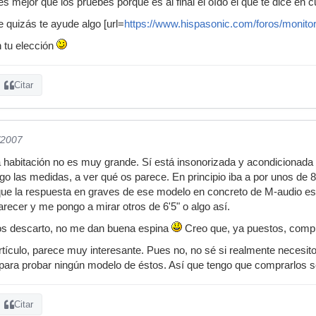
s mejor que los pruebes porque es al final el oído el que te dice en 
 quizás te ayude algo [url=
https://www.hispasonic.com/foros/monito
 tu elección
Citar
/2007
la habitación no es muy grande. Sí está insonorizada y acondicionada
go las medidas, a ver qué os parece. En principio iba a por unos de 
 que la respuesta en graves de ese modelo en concreto de M-audio e
recer y me pongo a mirar otros de 6'5" o algo así.
 descarto, no me dan buena espina
Creo que, ya puestos, comp
artículo, parece muy interesante. Pues no, no sé si realmente necesit
e para probar ningún modelo de éstos. Así que tengo que comprarlos
Citar