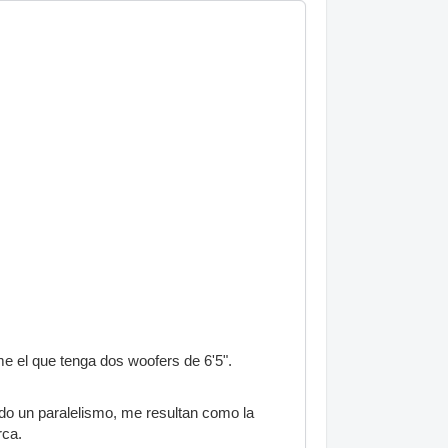
e el que tenga dos woofers de 6'5".
o un paralelismo, me resultan como la
rca.