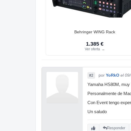
Behringer WING Rack
1.385 €
Ver oferta
→
por
YoRkO
el 09
#2
Yamaha HS80M, muy bue
Personalmente de Mack
Con Event tengo experi
Un saludo
Responder