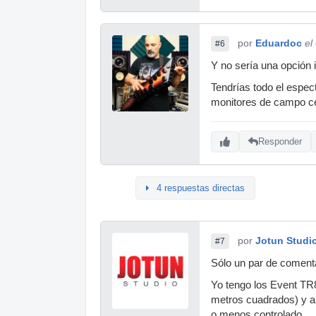
por
Eduardoc
el
#6
Y no sería una opción 
Tendrías todo el espec
monitores de campo ce
Responder
4 respuestas directas
por
Jotun Studi
#7
Sólo un par de coment
Yo tengo los Event TR8
metros cuadrados) y a
o menos controlado.