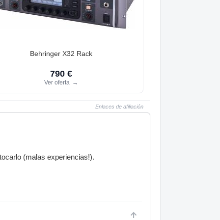
Behringer X32 Rack
790 €
Ver oferta
→
Enlaces de afiliación
ocarlo (malas experiencias!).