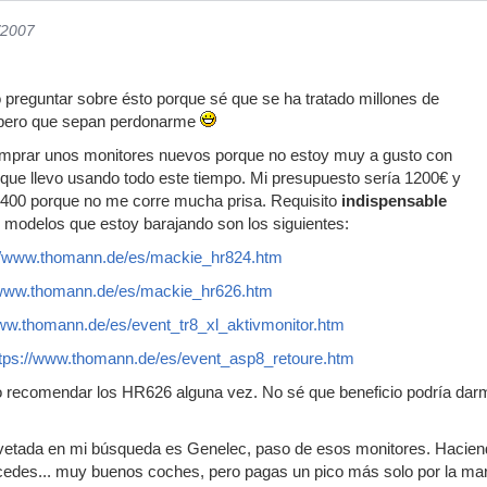
/2007
o preguntar sobre ésto porque sé que se ha tratado millones de
spero que sepan perdonarme
omprar unos monitores nuevos porque no estoy muy a gusto con
que llevo usando todo este tiempo. Mi presupuesto sería 1200€ y
 1400 porque no me corre mucha prisa. Requisito
indispensable
 modelos que estoy barajando son los siguientes:
://www.thomann.de/es/mackie_hr824.htm
/www.thomann.de/es/mackie_hr626.htm
www.thomann.de/es/event_tr8_xl_aktivmonitor.htm
ttps://www.thomann.de/es/event_asp8_retoure.htm
do recomendar los HR626 alguna vez. No sé que beneficio podría darm
etada en mi búsqueda es Genelec, paso de esos monitores. Haciend
des... muy buenos coches, pero pagas un pico más solo por la ma