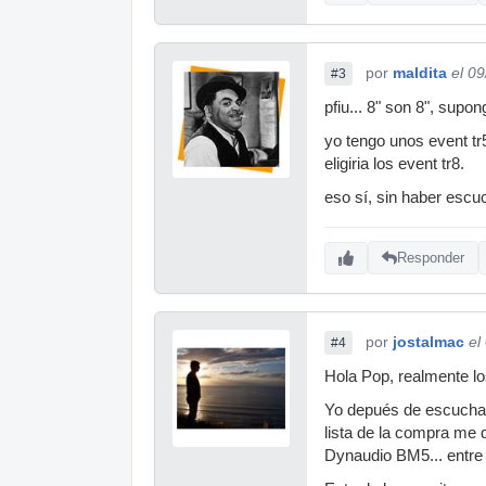
por
maldita
el 0
#3
pfiu... 8" son 8", sup
yo tengo unos event tr
eligiria los event tr8.
eso sí, sin haber escu
Responder
por
jostalmac
el
#4
Hola Pop, realmente lo
Yo depués de escuchar 
lista de la compra me
Dynaudio BM5... entre 