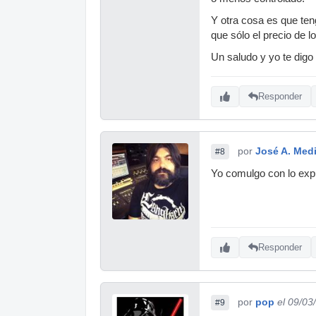
Y otra cosa es que ten
que sólo el precio de l
Un saludo y yo te digo
Responder
por
José A. Med
#8
Yo comulgo con lo exp
Responder
por
pop
el 09/03
#9