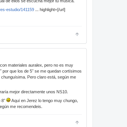
cual de ellos se escucha mejor tu música.
res-estudio/141159
... highlight=[/url]
 con materiales auralex, pero no es muy
8" por que los de 5" se me quedan cortísimos
s chunguísima. Pero claro está, según me
raría mejor directamente unos NS10.
o 8"
Aquí en Jerez lo tengo muy chungo,
 según me recomendeis.