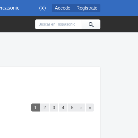

rcasonic
Accede
Regístrate
1
2
3
4
5
›
»