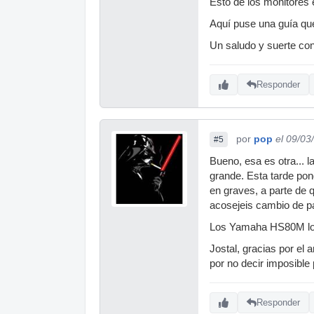
Esto de los monitores e
Aquí puse una guía que
Un saludo y suerte con
Responder
por
pop
el 09/03
#5
Bueno, esa es otra... 
grande. Esta tarde pon
en graves, a parte de
acosejeis cambio de pa
Los Yamaha HS80M los
Jostal, gracias por el 
por no decir imposibl
Responder