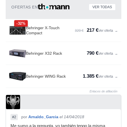
OFERTAS EN
VER TODAS
-32%
Behringer X-Touch
217 €
320 €
Ver oferta
→
Compact
790 €
Behringer X32 Rack
Ver oferta
→
1.385 €
Behringer WING Rack
Ver oferta
→
Enlaces de afiliación
por
Arnaldo_Garcia
el 14/04/2018
#2
Me sumo a la pregunta, yo también tengo la misma