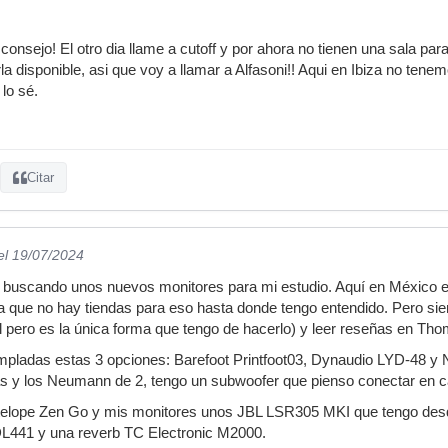
consejo! El otro dia llame a cutoff y por ahora no tienen una sala p
 disponible, asi que voy a llamar a Alfasoni!! Aqui en Ibiza no tenem
 lo sé.
Citar
el 19/07/2024
y buscando unos nuevos monitores para mi estudio. Aquí en México e
a que no hay tiendas para eso hasta donde tengo entendido. Pero si
l pero es la única forma que tengo de hacerlo) y leer reseñas en Th
mpladas estas 3 opciones: Barefoot Printfoot03, Dynaudio LYD-48 y
as y los Neumann de 2, tengo un subwoofer que pienso conectar en c
ntelope Zen Go y mis monitores unos JBL LSR305 MKI que tengo des
441 y una reverb TC Electronic M2000.