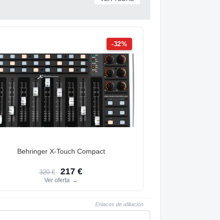
-32%
Behringer X-Touch Compact
217 €
320 €
Ver oferta
→
Enlaces de afiliación