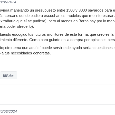
30/06/2024
tuviera manejando un presupuesto entre 1500 y 3000 pavardos para el
o más cercano donde pudiera escuchar los modelos que me interesaran.
xtrañaría que sí se pudiera); pero al menos en Barna hay por lo me
ría poder ofrecerlo).
biendo escogido tus futuros monitores de esta forma, que creo es la m
dimiento diferente. Como para guiarte en la compra por opiniones pers
o; otro tema que aquí sí puede servirte de ayuda serían cuestiones 
o a tus necesidades concretas.
Citar
30/06/2024