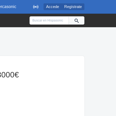

rcasonic
Accede
Regístrate
3000€