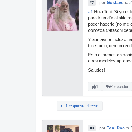
por
Gustavo
el 
#2
#1
Hola Toni. Si yo es
para ir un día al siti
poder hacerlo (no me e
conozca (Alfasoni debe
Y aún así, e Incluso ha
tu estudio, den un ren
Esto al menos en sonid
otros modelos aplicad
Saludos!
1
Responder
1 respuesta directa
por
Toni Doc
el 
#3