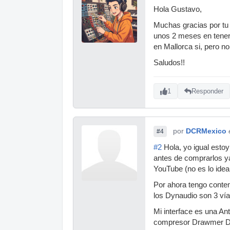
Hola Gustavo,
Muchas gracias por tu 
unos 2 meses en tenerla
en Mallorca si, pero no
Saludos!!
1
Responder
por
DCRMexico
#4
#2
Hola, yo igual esto
antes de comprarlos y
YouTube (no es lo idea
Por ahora tengo conte
los Dynaudio son 3 ví
Mi interface es una A
compresor Drawmer DL