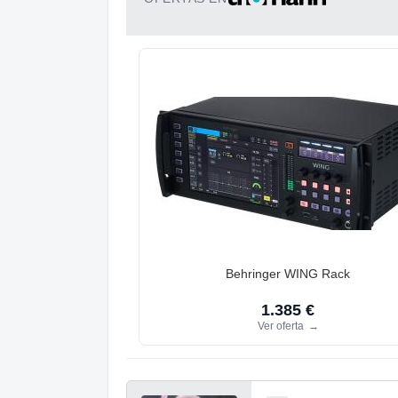
Behringer WING Rack
1.385 €
Ver oferta
→