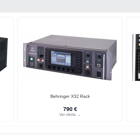
Behringer X32 Rack
790 €
Ver oferta
→