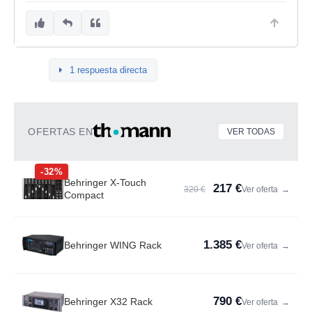
1 respuesta directa
OFERTAS EN
VER TODAS
-32%
Behringer X-Touch
217 €
320 €
Ver oferta
→
Compact
1.385 €
Behringer WING Rack
Ver oferta
→
790 €
Behringer X32 Rack
Ver oferta
→