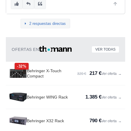
2 respuestas directas
OFERTAS EN
VER TODAS
-32%
Behringer X-Touch
217 €
320 €
Ver oferta
→
Compact
1.385 €
Behringer WING Rack
Ver oferta
→
790 €
Behringer X32 Rack
Ver oferta
→