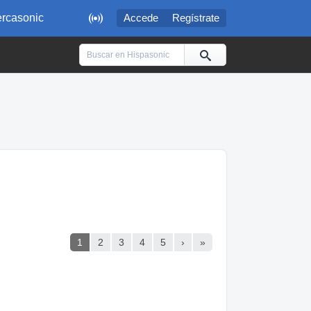

rcasonic
Accede
Regístrate
1
2
3
4
5
›
»