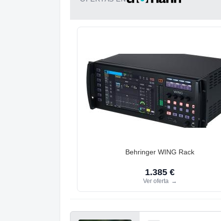
Behringer WING Rack
1.385 €
Ver oferta
→