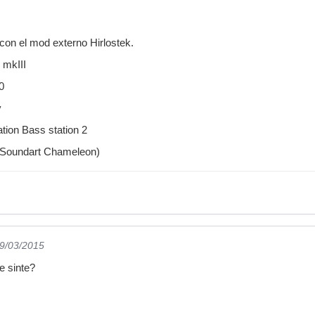
 con el mod externo Hirlostek.
mkIII
0
y
tion Bass station 2
 (Soundart Chameleon)
19/03/2015
e sinte?