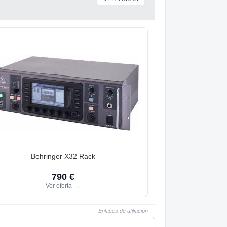
Behringer X32 Rack
790 €
Ver oferta
→
Enlaces de afiliación