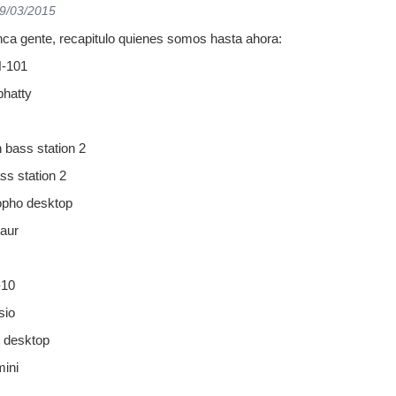
19/03/2015
nca gente, recapitulo quienes somos hasta ahora:
H-101
phatty
n bass station 2
ss station 2
opho desktop
aur
-10
sio
o desktop
ini