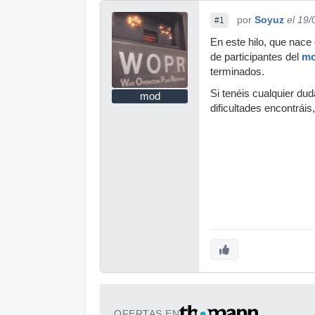
por
Soyuz
el 19
#1
En este hilo, que nace
de participantes del
mo
terminados.
Si tenéis cualquier du
mod
dificultades encontráis
OFERTAS EN