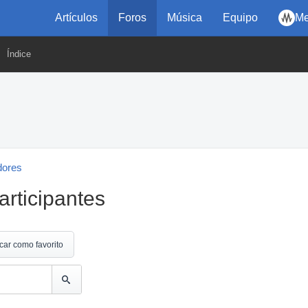
Artículos
Foros
Música
Equipo
Me
Índice
dores
articipantes
car como favorito