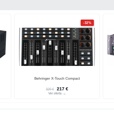
-32%
Behringer X-Touch Compact
217 €
320 €
Ver oferta
→