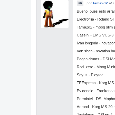
por
tama2d2
el 
#6
Bueno, pues esto arra
Electrofilia - Roland S
Tama2d2 - moog slim 
Cassini - EMS VCS-3
Iván longoria - novatio
Van shan - novation ba
Pagan drums - DSI M
Rod_zero - Moog Minit
Soyuz - Ploytec
TEExpress - Korg MS
Evidencio - Frankenca
Perrointel - DSI Moph
Aerond - Korg MS-20 m
Jostalmac - DSI pro2