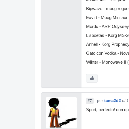
Bipwave - moog rogue
Exvirt - Moog Minitaur
Mordu - ARP Odyssey 
Lisboetas - Korg MS-2
Anhell - Korg Prophec
Gato con Vodka - Nova
Wikter - Monowave II
por
tama2d2
el 
#7
Sport, perfecto! con qu