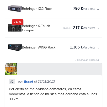
790 €
Behringer X32 Rack
Ver oferta
→
-32%
Behringer X-Touch
217 €
320 €
Ver oferta
→
Compact
1.385 €
Behringer WING Rack
Ver oferta
→
Enlaces de afiliación
por
tissot
el 28/01/2013
#2
Por cierto se me olvidaba cometaros, en estos
momentos la tienda de música mas cercana está a unos
30 km.