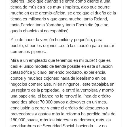
puteros...sólo que cuando se entra como cliente a una
tienda de música si es muy simplista, algo que ocurre
mucho en este gremio-afición, se cree que el dueño de la
tienda es millonario y que gana mucho, tanto Roland,
tanta Fender, tanta Yamaha y tanto Focusrite (que se
queda obsoleto si no espabilas).
Y lo de hacer la versión humilde y pequeñita, para
pueblo, sí por los cojones...está la situación para montar
comercios piperos.
Mira a un empleado que tenemos en mi
outlet
( que es
casi el único modelo de tienda posible en esta situación
catastrófica y, claro, teniendo producto, experiencia,
costos y muchos cojones; nada de idealismo en los
negocios comerciales, ni en ninguno) , éste trabajaba en
un registro de la propiedad, le entró la ventolera y montó
una papelería, el banco no le renovó la línea de crédito
hace dos años: 70.000 pavos a devolver en un mes,
conclusión a cerrar y entre el crédito del descuento a
proveedores y gastos más la reforma ha perdido más de
180.000 pavos, más los intereses de demora, más las
servidumbres de Seguridad Social, hacienda...; y no