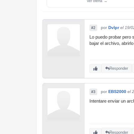
Ver oferta
→
por
Dvlpr
el 19/
#2
Lo puedo probar pero s
bajar el archivo, abrirl
Responder
por
EBS2000
el 
#3
Intentare enviar un ar
Responder