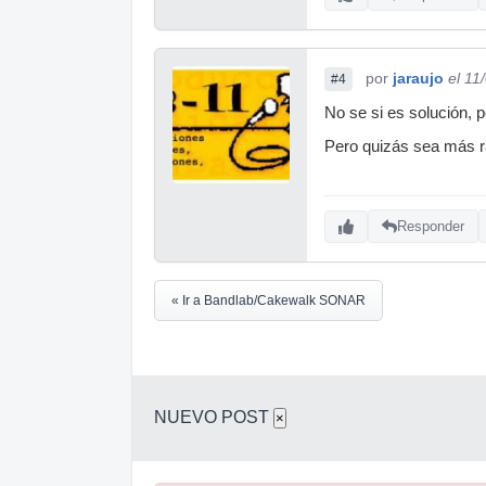
por
jaraujo
el 11
#4
No se si es solución, p
Pero quizás sea más ráp
Responder
« Ir a Bandlab/Cakewalk SONAR
NUEVO POST
×