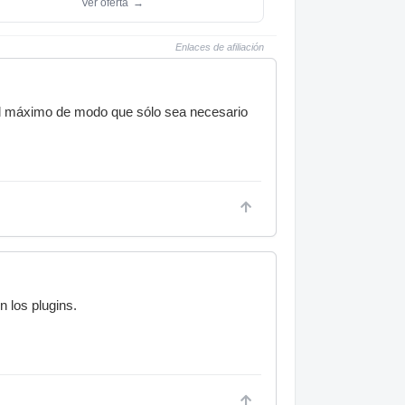
Ver oferta
→
Enlaces de afiliación
as al máximo de modo que sólo sea necesario
 los plugins.