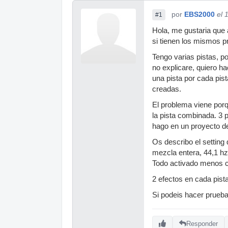
por
EBS2000
el 
#1
Hola, me gustaria que 
si tienen los mismos p
Tengo varias pistas, p
no explicare, quiero h
una pista por cada pis
creadas.
El problema viene porqu
la pista combinada. 3 
hago en un proyecto d
Os describo el setting
mezcla entera, 44,1 hz 
Todo activado menos c
2 efectos en cada pist
Si podeis hacer prueba
Responder