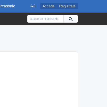

rcasonic
Accede
Regístrate