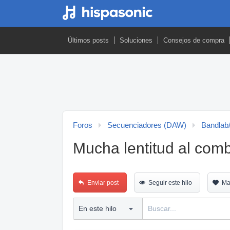
Últimos posts
Soluciones
Consejos de compra
Foros
Secuenciadores (DAW)
Bandla
Mucha lentitud al comb
Enviar post
Seguir este hilo
Ma