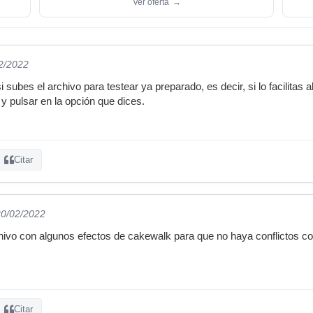
Ver oferta
→
02/2022
i subes el archivo para testear ya preparado, es decir, si lo facilit
o y pulsar en la opción que dices.
Citar
20/02/2022
chivo con algunos efectos de cakewalk para que no haya conflictos con
Citar