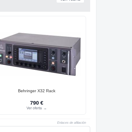
Behringer X32 Rack
790 €
Ver oferta
→
Enlaces de afiliación