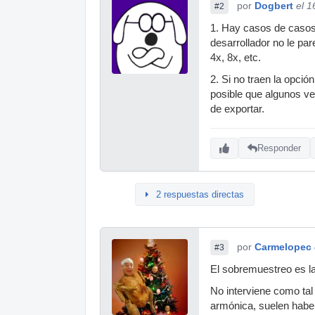
por
Dogbert
el 1
#2
1. Hay casos de casos.
desarrollador no le pa
4x, 8x, etc.
2. Si no traen la opció
posible que algunos v
de exportar.
Responder
2 respuestas directas
por
Carmelopec
#3
El sobremuestreo es la
No interviene como tal 
armónica, suelen habe