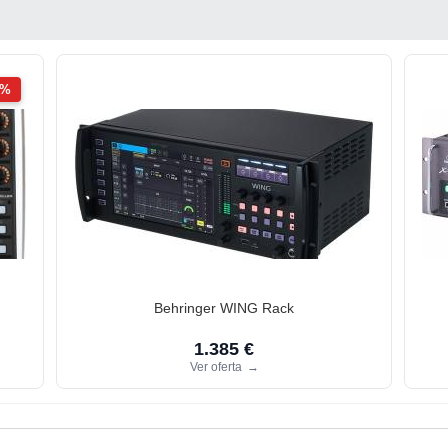
2%
Behringer WING Rack
1.385 €
Ver oferta
→