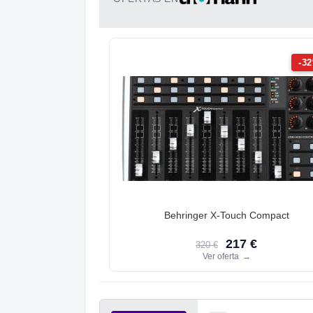
-3
Behringer X-Touch Compact
217 €
320 €
Ver oferta
→