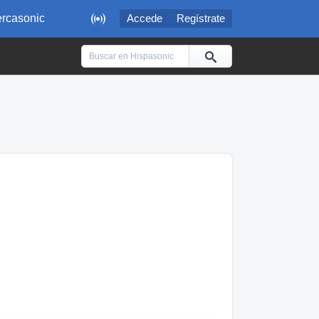

rcasonic
Accede
Regístrate