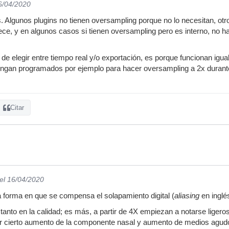
6/04/2020
 Algunos plugins no tienen oversampling porque no lo necesitan, otro
rece, y en algunos casos si tienen oversampling pero es interno, no h
n de elegir entre tiempo real y/o exportación, es porque funcionan ig
engan programados por ejemplo para hacer oversampling a 2x durante
Citar
el 16/04/2020
 forma en que se compensa el solapamiento digital (
aliasing
en inglé
tanto en la calidad; es más, a partir de 4X empiezan a notarse ligero
r cierto aumento de la componente nasal y aumento de medios agudos