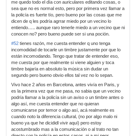
me quedo todo el día con auriculares editando cosas, o
sea que no es normal esto, pero por primera vez llamar a
la policía es fuerte tío, pero bueno por las cosas que me
dicen de q les podría agrrar miedo por un vecino lo
entiendo….. aunque raro tenerle miedo a un vecino que ni
conocen no? pero bueno puede ser si una poción.
#52
tienes razón, me cuesta entender q uno tenga
incomodidad de tocarle un timbre justamente por que lo
están incomodando. Tengo que tratar de entender eso,
me cuesta por que realmente si viene alguien y toca
timbre bajaría en absoluto la música sin dudar un
segundo pero bueno obvio ellos tal vez no lo sepan.
Vivo hace 2 años en Barcelona, antes vivía en Paris, y
es la primera vez que me pasa, no sabia que un vecino
podría llamar a la policía sin un aviso o un timbre antes o
algo así, me cuesta entender que no quieran
comunicarse por temor o algo así, acá realmente es
cuando noto la diferencia cultural, (no por algo malo ni
bueno ya que he dicididl vivir aquí) pero estoy
acostumbrado mas a la comunicación o al trato no tan
directo con la policía en estos casos, ni a mi peor