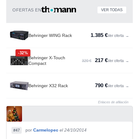
OFERTAS EN
VER TODAS
1.385 €
Behringer WING Rack
Ver oferta
→
-32%
Behringer X-Touch
217 €
320 €
Ver oferta
→
Compact
790 €
Behringer X32 Rack
Ver oferta
→
Enlaces de afiliación
por
Carmelopec
el 24/10/2014
#47