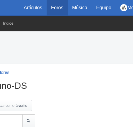
Artículos
Foros
Música
Equipo
Me
Índice
dores
uno-DS
car como favorito