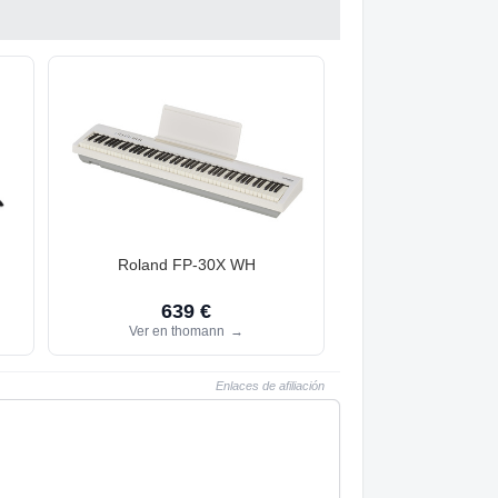
Roland FP-30X WH
639 €
Ver en thomann
→
Enlaces de afiliación