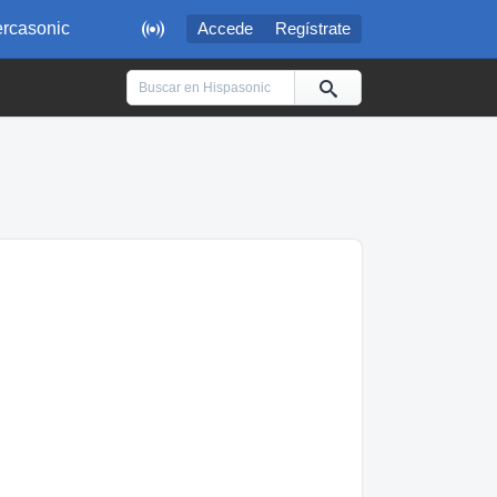

rcasonic
Accede
Regístrate