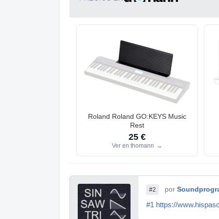
Roland Roland GO:KEYS Music
Rest
25 €
Ver en thomann
→
por
Soundprogr
#2
#1
https://www.hispaso