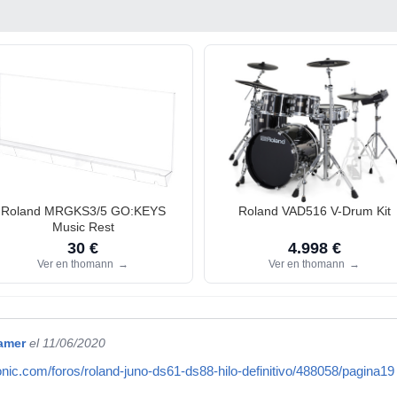
Roland MRGKS3/5 GO:KEYS
Roland VAD516 V-Drum Kit
Music Rest
30 €
4.998 €
Ver en thomann
→
Ver en thomann
→
amer
el 11/06/2020
nic.com/foros/roland-juno-ds61-ds88-hilo-definitivo/488058/pagina19