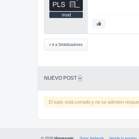
mod
« Ir a Sintetizadores
NUEVO POST
×
El topic está cerrado y no se admiten respu
© 2026
Hispasonic
Sonic Network
Vende tu equipo