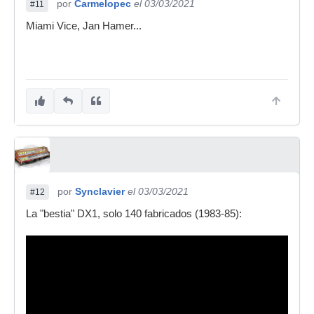
por
Carmelopec
el 03/03/2021
#11
Miami Vice, Jan Hamer...
por
Synclavier
el 03/03/2021
#12
La "bestia" DX1, solo 140 fabricados (1983-85):