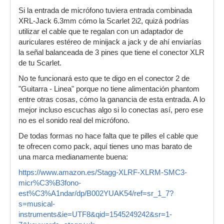
Si la entrada de micrófono tuviera entrada combinada
XRL-Jack 6.3mm cómo la Scarlet 2i2, quizá podrías
utilizar el cable que te regalan con un adaptador de
auriculares estéreo de minijack a jack y de ahí enviarías
la señal balanceada de 3 pines que tiene el conector XLR
de tu Scarlet.
No te funcionará esto que te digo en el conector 2 de
"Guitarra - Linea" porque no tiene alimentación phantom
entre otras cosas, cómo la ganancia de esta entrada. A lo
mejor incluso escuchas algo si lo conectas así, pero ese
no es el sonido real del micrófono.
De todas formas no hace falta que te pilles el cable que
te ofrecen como pack, aquí tienes uno mas barato de
una marca medianamente buena:
https://www.amazon.es/Stagg-XLRF-XLRM-SMC3-
micr%C3%B3fono-
est%C3%A1ndar/dp/B002YUAK54/ref=sr_1_7?
s=musical-
instruments&ie=UTF8&qid=1545249242&sr=1-