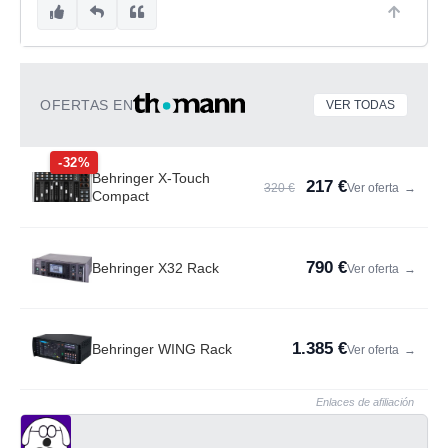
OFERTAS EN
VER TODAS
-32%
Behringer X-Touch
217 €
320 €
Ver oferta
→
Compact
790 €
Behringer X32 Rack
Ver oferta
→
1.385 €
Behringer WING Rack
Ver oferta
→
Enlaces de afiliación