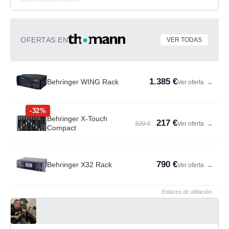
OFERTAS EN
VER TODAS
1.385 €
Behringer WING Rack
Ver oferta
→
-32%
Behringer X-Touch
217 €
320 €
Ver oferta
→
Compact
790 €
Behringer X32 Rack
Ver oferta
→
Enlaces de afiliación