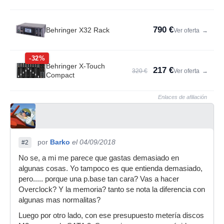
790 €
Behringer X32 Rack
Ver oferta
→
-32%
Behringer X-Touch
217 €
320 €
Ver oferta
→
Compact
Enlaces de afiliación
por
Barko
el 04/09/2018
#2
No se, a mi me parece que gastas demasiado en
algunas cosas. Yo tampoco es que entienda demasiado,
pero..... porque una p.base tan cara? Vas a hacer
Overclock? Y la memoria? tanto se nota la diferencia con
algunas mas normalitas?
Luego por otro lado, con ese presupuesto metería discos