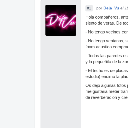
por
Deja_Vu
el 1
#1
Hola compañeros, antes
siento de veras. De to
- No tengo vecinos cer
- No tengo ventanas, s
foam acustico comprad
- Todas las paredes es
y la pequeñita de la zon
- El techo es de placa
estudio) encima la pla
Os dejo algunas fotos 
me gustaria meter tra
de reverberacion y creo