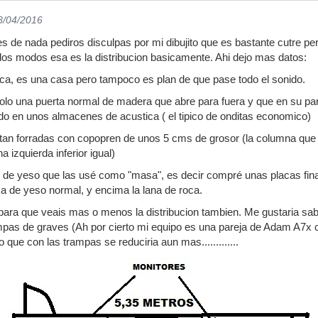
8/04/2016
 de nada pediros disculpas por mi dibujito que es bastante cutre pero
dos modos esa es la distribucion basicamente. Ahi dejo mas datos:
ca, es una casa pero tampoco es plan de que pase todo el sonido.
olo una puerta normal de madera que abre para fuera y que en su part
o en unos almacenes de acustica ( el tipico de onditas economico)
tan forradas con copopren de unos 5 cms de grosor (la columna que 
a izquierda inferior igual)
s de yeso que las usé como "masa", es decir compré unas placas fina
ca de yeso normal, y encima la lana de roca.
para que veais mas o menos la distribucion tambien. Me gustaria sa
mpas de graves (Ah por cierto mi equipo es una pareja de Adam A7x
 que con las trampas se reduciria aun mas.............