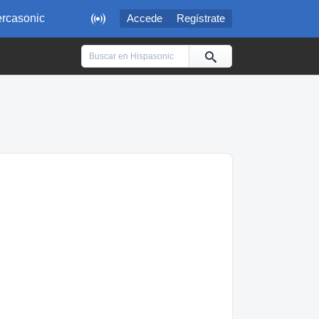

rcasonic
Accede
Regístrate