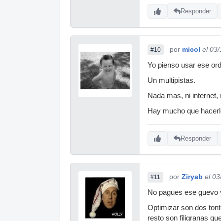
Responder
por
micol
el 03
#10
Yo pienso usar ese 
Un multipistas.
Nada mas, ni internet, 
Hay mucho que hacerle
Responder
por
Ziryab
el 0
#11
No pagues ese guevo y
Optimizar son dos tonte
resto son filigranas q