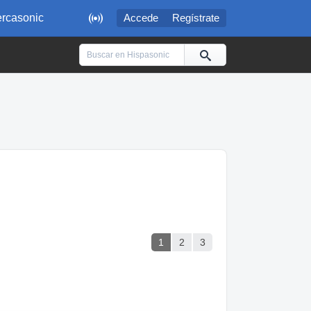

rcasonic
Accede
Regístrate
1
2
3