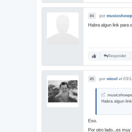
por
musicshowp
#4
Habra algun link para 
Responder
por
micol
el 03/
#5
musicshowper
Habra algun lin
Eso.
Por otro lado...es muy 