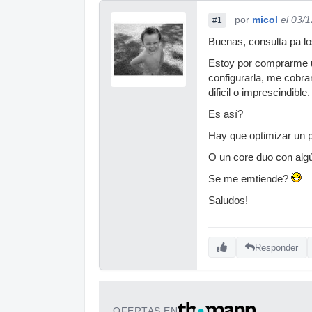
por
micol
el 03/
#1
Buenas, consulta pa l
Estoy por comprarme u
configurarla, me cobra
dificil o imprescindible.
Es así?
Hay que optimizar un 
O un core duo con algú
Se me emtiende?
Saludos!
Responder
OFERTAS EN