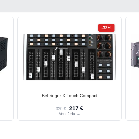
-32%
Behringer X-Touch Compact
217 €
320 €
Ver oferta
→