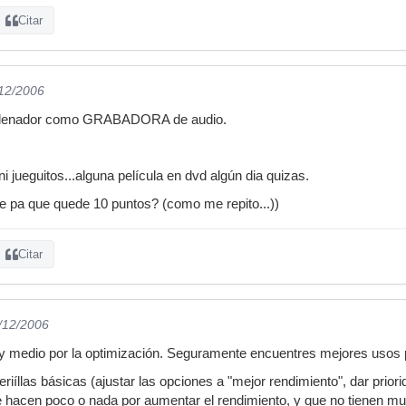
Citar
/12/2006
ordenador como GRABADORA de audio.
ni jueguitos...alguna película en dvd algún dia quizas.
 pa que quede 10 puntos? (como me repito...))
Citar
3/12/2006
 medio por la optimización. Seguramente encuentres mejores usos p
riíllas básicas (ajustar las opciones a "mejor rendimiento", dar prior
ue hacen poco o nada por aumentar el rendimiento, y que no tienen m