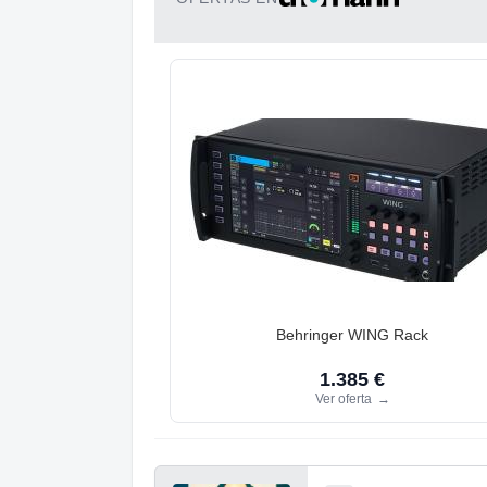
Behringer WING Rack
1.385 €
Ver oferta
→