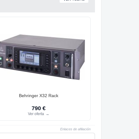
Behringer X32 Rack
790 €
Ver oferta
→
Enlaces de afiliación