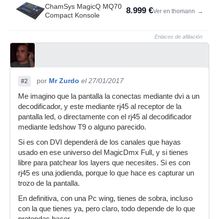
ChamSys MagicQ MQ70
8.999 €
Ver en thomann
→
Compact Konsole
Enlaces de afiliación
por
Mr Zurdo
el 27/01/2017
#2
Me imagino que la pantalla la conectas mediante dvi a un
decodificador, y este mediante rj45 al receptor de la
pantalla led, o directamente con el rj45 al decodificador
mediante ledshow T9 o alguno parecido.
Si es con DVI dependerá de los canales que hayas
usado en ese universo del MagicDmx Full, y si tienes
libre para patchear los layers que necesites. Si es con
rj45 es una jodienda, porque lo que hace es capturar un
trozo de la pantalla.
En definitiva, con una Pc wing, tienes de sobra, incluso
con la que tienes ya, pero claro, todo depende de lo que