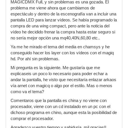
MAGICDMX Full, y sin problemas es una gozada. El
problema me viene ahora que cambiamos de
espectáculo y dentro de la escenografía van a incluir una
pantalla LED para lanzar vídeos. Se había programado la
compra de una wing compact, pero ante la noticia del
vídeo he decidido frenar la compra hasta estar seguro si
no sería mejor opción una mq40,40N,60,80 etc..
Ya me he mirado el tema del media en chamsys y he
conseguido hacer los layer con los vídeos con el magiq
hd. Por ahí sin problemas.
Mi pregunta es la siguiente. Me gustaría que me
explicaseis un poco lo necesario para poder echar a
andar la pantalla, he visto que necesitaría enlazar arkaos
vía arnet con magicq o algo por el estilo. Mas o menos
como va el tema?
Comentaros que la pantalla es china y no viene con
procesador, viene con un cd instalado en un pc con el
dichoso programa en chino, aunque esta la posibilidad de
comprar el procesador.
Agradezco vuestro tiempo y sabiduría, mil gracias!!