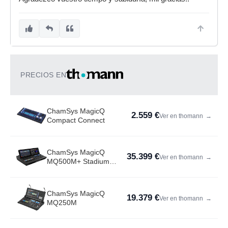
PRECIOS EN
ChamSys MagicQ
2.559 €
Ver en thomann
→
Compact Connect
ChamSys MagicQ
35.399 €
Ver en thomann
→
MQ500M+ Stadium
Console
ChamSys MagicQ
19.379 €
Ver en thomann
→
MQ250M