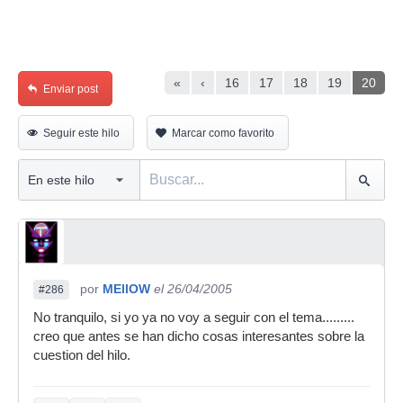
«
‹
16
17
18
19
20
Enviar post
Seguir este hilo
Marcar como favorito
por
MEllOW
el 26/04/2005
#286
No tranquilo, si yo ya no voy a seguir con el tema.........
creo que antes se han dicho cosas interesantes sobre la
cuestion del hilo.