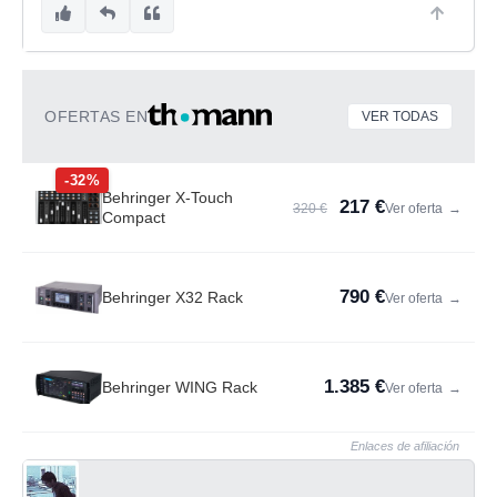
OFERTAS EN
VER TODAS
-32%
Behringer X-Touch
217 €
320 €
Ver oferta
→
Compact
790 €
Behringer X32 Rack
Ver oferta
→
1.385 €
Behringer WING Rack
Ver oferta
→
Enlaces de afiliación