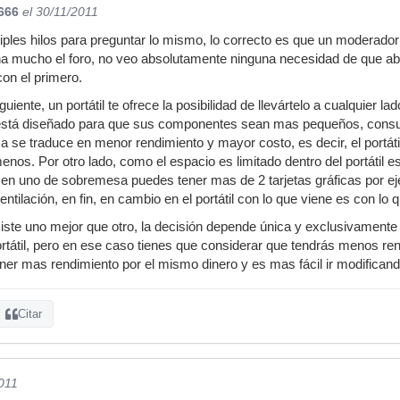
666
el 30/11/2011
iples hilos para preguntar lo mismo, lo correcto es que un moderador 
a mucho el foro, no veo absolutamente ninguna necesidad de que abra
on el primero.
guiente, un portátil te ofrece la posibilidad de llevártelo a cualquier 
til está diseñado para que sus componentes sean mas pequeños, co
ica se traduce en menor rendimiento y mayor costo, es decir, el portá
nos. Por otro lado, como el espacio es limitado dentro del portátil e
en uno de sobremesa puedes tener mas de 2 tarjetas gráficas por ej
tilación, en fin, en cambio en el portátil con lo que viene es con lo 
xiste uno mejor que otro, la decisión depende única y exclusivamente 
portátil, pero en ese caso tienes que considerar que tendrás menos r
ner mas rendimiento por el mismo dinero y es mas fácil ir modificando
Citar
2011