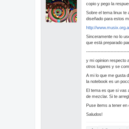
copio y pego la respue
Sobre el tema linux te
diseñado para estos m
http://www.musix.org.a
Sinceramente no lo usé 
que está preparado par
-----------------------------
y mi opinion respecto 
otros lugares y se com
A mi lo que me gusta d
la notebook es un poco
El tema es que si vas 
de mezclar. Si te arreg
Puse items a tener en 
Saludos!