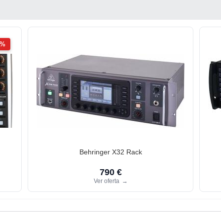
2%
Behringer X32 Rack
790 €
Ver oferta
→