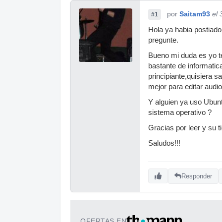
por
Saitam93
el 
#1
Hola ya habia postiado
pregunte.
Bueno mi duda es yo 
bastante de informati
principiante,quisiera 
mejor para editar audi
Y alguien ya uso Ubunt
sistema operativo ?
Gracias por leer y su
Saludos!!!
Responder
OFERTAS EN