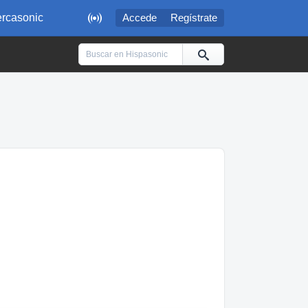

rcasonic
Accede
Regístrate