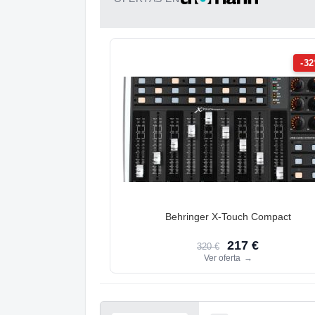
-3
Behringer X-Touch Compact
217 €
320 €
Ver oferta
→