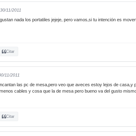
 30/11/2011
stan nada los portatiles jejeje, pero vamos,si tu intención es movert
Citar
30/11/2011
ncantan las pc de mesa,pero veo que aveces estoy lejos de casa,y pu
on menos cables y cosa que la de mesa pero bueno va del gusto mism
Citar