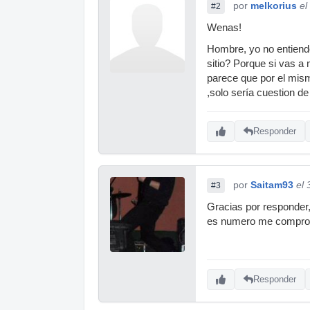
por
melkorius
el
#2
Wenas!
Hombre, yo no entiendo
sitio? Porque si vas a 
parece que por el mism
,solo sería cuestion de
Responder
por
Saitam93
el 
#3
Gracias por responder,
es numero me compro u
Responder