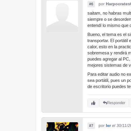
por
Harpocrates
#6
saitam, no habras mult
siempre o se desorden
entendí lo mismo que c
Bueno, el tema es el si
transportar. El portá
calor, esto en la pract
sobremesa y rendirá me
puedes agregar al PC, 
mejores sistemas de ven
Para editar audio no e
sea portátil, pues un 
de escritorio puedes te
Responder
por
ler
el 30/11/
#7