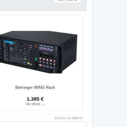
Behringer WING Rack
1.385 €
Ver oferta
→
Enlaces de afiliación