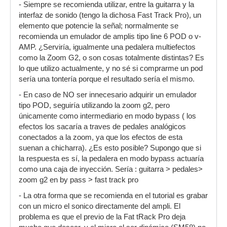
- Siempre se recomienda utilizar, entre la guitarra y la
interfaz de sonido (tengo la dichosa Fast Track Pro), un
elemento que potencie la señal; normalmente se
recomienda un emulador de amplis tipo line 6 POD o v-
AMP. ¿Serviría, igualmente una pedalera multiefectos
como la Zoom G2, o son cosas totalmente distintas? Es
lo que utilizo actualmente, y no sé si comprarme un pod
sería una tontería porque el resultado sería el mismo.
- En caso de NO ser innecesario adquirir un emulador
tipo POD, seguiría utilizando la zoom g2, pero
únicamente como intermediario en modo bypass ( los
efectos los sacaría a traves de pedales analógicos
conectados a la zoom, ya que los efectos de esta
suenan a chicharra). ¿Es esto posible? Supongo que si
la respuesta es sí, la pedalera en modo bypass actuaría
como una caja de inyección. Sería : guitarra > pedales>
zoom g2 en by pass > fast track pro
- La otra forma que se recomienda en el tutorial es grabar
con un micro el sonico directamente del ampli. El
problema es que el previo de la Fat tRack Pro deja