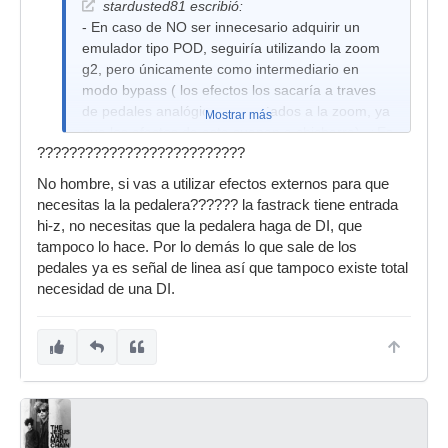
stardusted81 escribió:
- En caso de NO ser innecesario adquirir un
emulador tipo POD, seguiría utilizando la zoom
g2, pero únicamente como intermediario en
modo bypass ( los efectos los sacaría a traves
de pedales analógicos conectados a la zoom, ya
Mostrar más
que los efectos de esta suenan a chicharra). ¿Es
??????????????????????????
esto posible? Supongo que si la respuesta es sí,
la pedalera en modo bypass actuaría como una
No hombre, si vas a utilizar efectos externos para que
caja de inyección. Sería : guitarra > pedales>
necesitas la la pedalera?????? la fastrack tiene entrada
zoom g2 en by pass > fast track pro
hi-z, no necesitas que la pedalera haga de DI, que
tampoco lo hace. Por lo demás lo que sale de los
pedales ya es señal de linea así que tampoco existe total
necesidad de una DI.