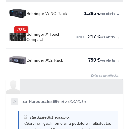
1.385 €
Behringer WING Rack
Ver oferta
→
-32%
Behringer X-Touch
217 €
320 €
Ver oferta
→
Compact
790 €
Behringer X32 Rack
Ver oferta
→
Enlaces de afiliación
por
Harpocrates666
el 27/04/2015
#2
stardusted81 escribió:
¿Serviría, igualmente una pedalera multiefectos