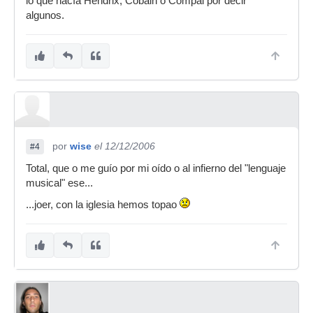
lo que hacía Hendrix, Cobain o Compai por decir
algunos.
por
wise
el 12/12/2006
#4
Total, que o me guío por mi oído o al infierno del "lenguaje
musical" ese...
...joer, con la iglesia hemos topao