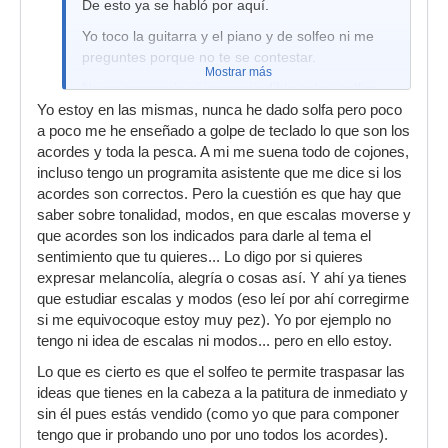
De esto ya se habló por aquí.
Yo toco la guitarra y el piano y de solfeo ni me
preguntes porque no te se contestar.
Mostrar más
No es necesario ni imprescindible saber solfeo,
para tocar un instrumento.
Yo estoy en las mismas, nunca he dado solfa pero poco
a poco me he enseñado a golpe de teclado lo que son los
Si te pones a preguntar a los guitarristas que
acordes y toda la pesca. A mi me suena todo de cojones,
conozcas te das cuenta de ello. Tu aprieta donde
incluso tengo un programita asistente que me dice si los
suena bien, eso es lo que hacía Hendrix, Cobain
acordes son correctos. Pero la cuestión es que hay que
o Compai por decir algunos.
saber sobre tonalidad, modos, en que escalas moverse y
que acordes son los indicados para darle al tema el
sentimiento que tu quieres... Lo digo por si quieres
expresar melancolía, alegría o cosas así. Y ahí ya tienes
que estudiar escalas y modos (eso leí por ahí corregirme
si me equivocoque estoy muy pez). Yo por ejemplo no
tengo ni idea de escalas ni modos... pero en ello estoy.
Lo que es cierto es que el solfeo te permite traspasar las
ideas que tienes en la cabeza a la patitura de inmediato y
sin él pues estás vendido (como yo que para componer
tengo que ir probando uno por uno todos los acordes).