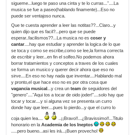
sigueme...luego te paso una cinta y te lo curras..."....La
musica se fue a paseo(hablando finamente)...Eso no
puede ser ventajoso nunca.
Que te cuesta aprender a leer las notitas??...Claro...y
quien dijo que es facil?...pero que se puede
esperar..facilismos??...La musica no es
coser y
cantar
....hay que estudiar y aprender la logica de lo que
se toca y como se escribe,como se lee,la forma correcta
de escribir y leer...en fin el solfeo.No podemos ahora
borrar tratamientos y conceptos a traves de los cuales
se forma un musico y querer decir ahora que eso no
sirve....En eso no hay nada que inventar....Hablando mal
y pronto,el que hace eso no es por otra cosa que
vagancia musical
...y crea un
team
de seguidores del
"genero"...."Aqui tos a tocar de oido joder!"....solo hay que
tocar y tocar....y si alguna vez se presenta un curro
donde hay que leer....pues lo pierdo...y que el curro lo
coja quien lea....
..¡¡Bravo!!...¿Bravissimo!!...Titulo
honorario en la
Academia de los Ineptos
.....pero bueno...asi les irá...¡Buen provecho!