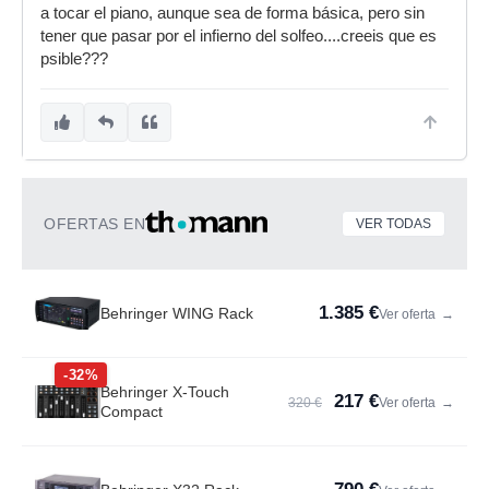
a tocar el piano, aunque sea de forma básica, pero sin
tener que pasar por el infierno del solfeo....creeis que es
psible???
OFERTAS EN
VER TODAS
1.385 €
Behringer WING Rack
Ver oferta
→
-32%
Behringer X-Touch
217 €
320 €
Ver oferta
→
Compact