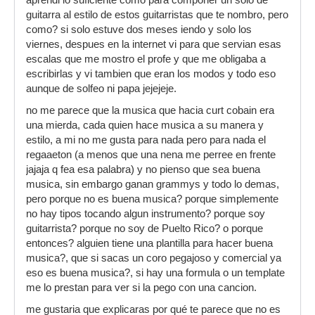
aprendi lo suficiente como para componer un solo de
guitarra al estilo de estos guitarristas que te nombro, pero
como? si solo estuve dos meses iendo y solo los
viernes, despues en la internet vi para que servian esas
escalas que me mostro el profe y que me obligaba a
escribirlas y vi tambien que eran los modos y todo eso
aunque de solfeo ni papa jejejeje.
no me parece que la musica que hacia curt cobain era
una mierda, cada quien hace musica a su manera y
estilo, a mi no me gusta para nada pero para nada el
regaaeton (a menos que una nena me perree en frente
jajaja q fea esa palabra) y no pienso que sea buena
musica, sin embargo ganan grammys y todo lo demas,
pero porque no es buena musica? porque simplemente
no hay tipos tocando algun instrumento? porque soy
guitarrista? porque no soy de Puelto Rico? o porque
entonces? alguien tiene una plantilla para hacer buena
musica?, que si sacas un coro pegajoso y comercial ya
eso es buena musica?, si hay una formula o un template
me lo prestan para ver si la pego con una cancion.
me gustaria que explicaras por qué te parece que no es