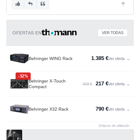
OFERTAS EN
VER TODAS
1.385 €
Behringer WING Rack
Ver oferta
→
-32%
Behringer X-Touch
217 €
320 €
Ver oferta
→
Compact
790 €
Behringer X32 Rack
Ver oferta
→
Enlaces de afiliación