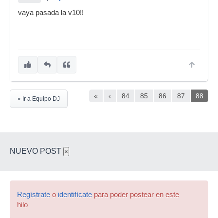
vaya pasada la v10!!
«
‹
84
85
86
87
88
« Ir a Equipo DJ
NUEVO POST
×
Regístrate
o
identifícate
para poder postear en este
hilo