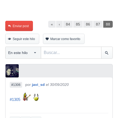
«
‹
84
85
86
87
88
Enviar post
Seguir este hilo
Marcar como favorito
por
javi_sd
el 30/09/2020
#1306
#1305