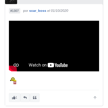
por
scar_boss
el 01/10/2020
#1307
1