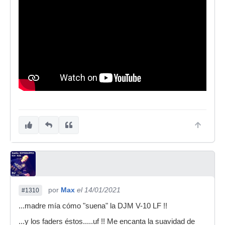
por
Max
el 14/01/2021
#1310
...madre mía cómo "suena" la DJM V-10 LF !!
...y los faders éstos.....uf !! Me encanta la suavidad de