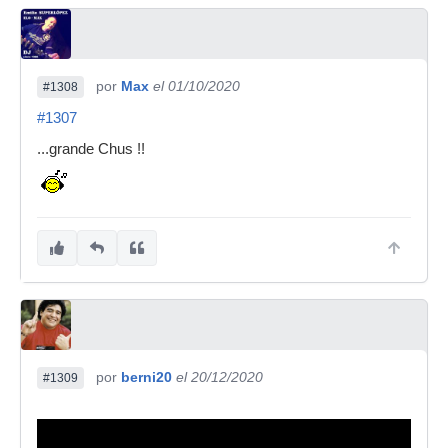
por
Max
el 01/10/2020
#1308
#1307
...grande Chus !!
por
berni20
el 20/12/2020
#1309