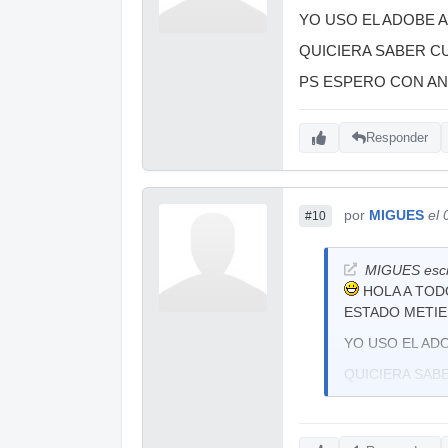
YO USO EL ADOBE AU
QUICIERA SABER CU
PS ESPERO CON AN
Responder
por
MIGUES
el
#10
MIGUES escr
HOLA A TODO
ESTADO METIE
YO USO EL ADO
QUICIERA SAB
PS ESPERO CO