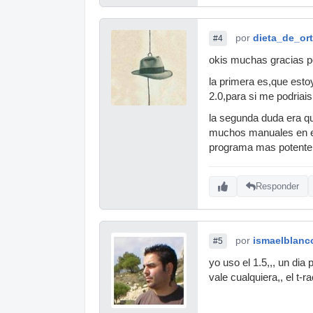
por
dieta_de_ort
#4
okis muchas gracias p
la primera es,que estoy
2.0,para si me podriais
la segunda duda era qu
muchos manuales en es
programa mas potente 
Responder
por
ismaelblanc
#5
yo uso el 1.5,,, un dia 
vale cualquiera,, el t-