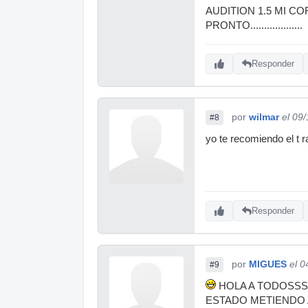
AUDITION 1.5 MI C
PRONTO...................
Responder
por
wilmar
el 09
#8
yo te recomiendo el t 
Responder
por
MIGUES
el 0
#9
HOLA A TODOSSSS
ESTADO METIENDO A