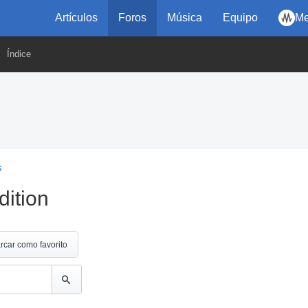
Artículos
Foros
Música
Equipo
Me
Índice
s
dition
rcar como favorito