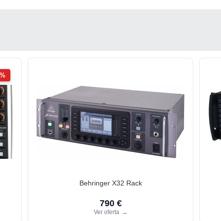
2%
Behringer X32 Rack
790 €
Ver oferta
→