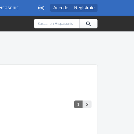

rcasonic
Accede
Regístrate
1
2