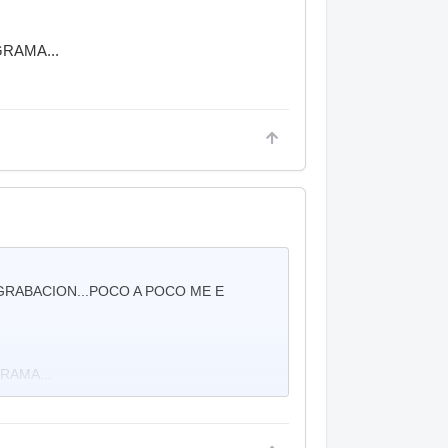
RAMA...
 GRABACION...POCO A POCO ME E
RAMA...