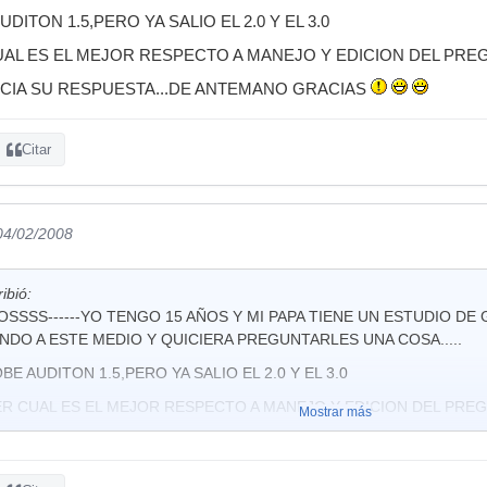
DITON 1.5,PERO YA SALIO EL 2.0 Y EL 3.0
AL ES EL MEJOR RESPECTO A MANEJO Y EDICION DEL PREG
CIA SU RESPUESTA...DE ANTEMANO GRACIAS
Citar
 04/02/2008
ibió:
SSSS------YO TENGO 15 AÑOS Y MI PAPA TIENE UN ESTUDIO DE
NDO A ESTE MEDIO Y QUICIERA PREGUNTARLES UNA COSA.....
BE AUDITON 1.5,PERO YA SALIO EL 2.0 Y EL 3.0
ER CUAL ES EL MEJOR RESPECTO A MANEJO Y EDICION DEL PREG
Mostrar más
N ANCIA SU RESPUESTA...DE ANTEMANO GRACIAS