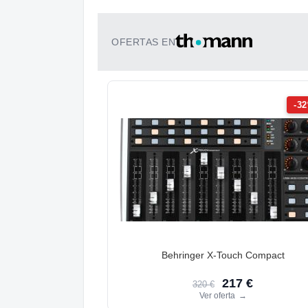
OFERTAS EN
-3
Behringer X-Touch Compact
217 €
320 €
Ver oferta
→