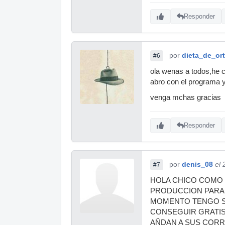
Responder
por
dieta_de_ort
#6
ola wenas a todos,he c
abro con el programa 
venga mchas gracias
Responder
por
denis_08
el 
#7
HOLA CHICO COMO 
PRODUCCION PARA 
MOMENTO TENGO SO
CONSEGUIR GRATIS
AÑDAN A SUS CORR