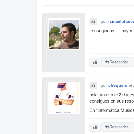
por
ismaelblanc
#2
conseguirlos..... hay
Responder
por
chequers
el
#3
hola, yo uso el 2.0 y 
consigues en sus resp
En "Informática Musical 
Responder