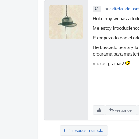
por
dieta_de_ort
#1
Hola muy wenas a tod
Me estoy introduciend
E empezado con el adob
He buscado teoria y lo
programa,para masteri
muxas gracias!
Responder
1 respuesta directa