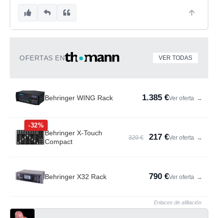
OFERTAS EN
VER TODAS
1.385 €
Behringer WING Rack
Ver oferta
→
-32%
Behringer X-Touch
217 €
320 €
Ver oferta
→
Compact
790 €
Behringer X32 Rack
Ver oferta
→
Enlaces de afiliación