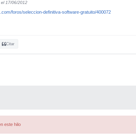
el 17/06/2012
.com/foros/seleccion-definitiva-software-gratuito/400072
Citar
n este hilo