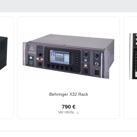
Behringer X32 Rack
790 €
Ver oferta
→