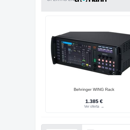
Behringer WING Rack
1.385 €
Ver oferta
→