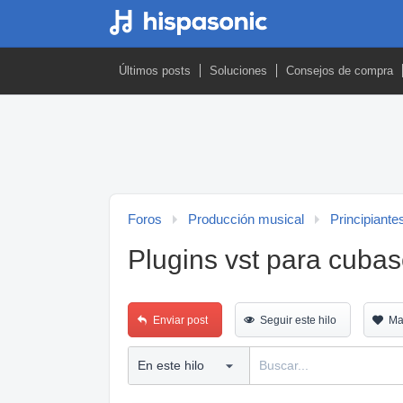
Últimos posts
Soluciones
Consejos de compra
Foros
Producción musical
Principiante
Plugins vst para cubas
Enviar post
Seguir este hilo
Ma