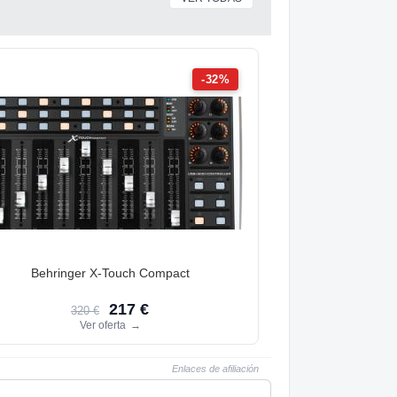
-32%
Behringer X-Touch Compact
217 €
320 €
Ver oferta
→
Enlaces de afiliación