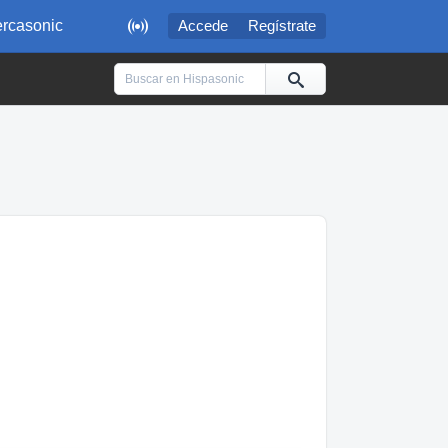

rcasonic
Accede
Regístrate