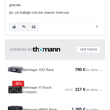
gracias
ps: yo trabajo con los waves mercury
OFERTAS EN
VER TODAS
790 €
Behringer X32 Rack
Ver oferta
→
-32%
Behringer X-Touch
217 €
320 €
Ver oferta
→
Compact
1.385 €
Behringer WING Rack
Ver oferta
→