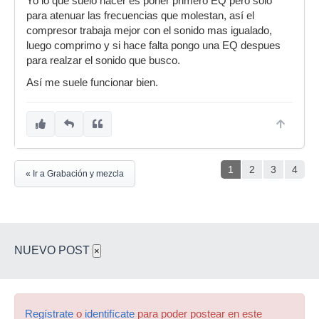
Yo lo que suelo hacer es poner primero EQ pero solo
para atenuar las frecuencias que molestan, así el
compresor trabaja mejor con el sonido mas igualado,
luego comprimo y si hace falta pongo una EQ despues
para realzar el sonido que busco.
Así me suele funcionar bien.
1
2
3
4
« Ir a Grabación y mezcla
NUEVO POST
×
Regístrate
o
identifícate
para poder postear en este