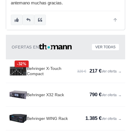
antemano muchas gracias.
OFERTAS EN
VER TODAS
-32%
Behringer X-Touch
217 €
320 €
Ver oferta
→
Compact
790 €
Behringer X32 Rack
Ver oferta
→
1.385 €
Behringer WING Rack
Ver oferta
→