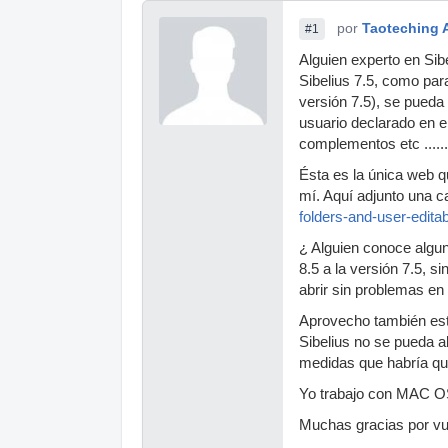
por
Taoteching 
#1
Alguien experto en Sib
Sibelius 7.5, como par
versión 7.5), se pueda
usuario declarado en el
complementos etc ......
Ésta es la única web 
mí. Aquí adjunto una c
folders-and-user-editabl
¿ Alguien conoce algun
8.5 a la versión 7.5, 
abrir sin problemas en 
Aprovecho también este
Sibelius no se pueda a
medidas que habría que
Yo trabajo con MAC OS 
Muchas gracias por vu