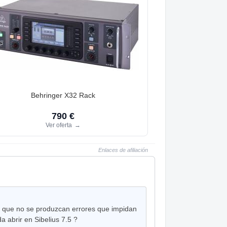
Behringer X32 Rack
790 €
Ver oferta
→
Enlaces de afiliación
ara que no se produzcan errores que impidan
a abrir en Sibelius 7.5 ?