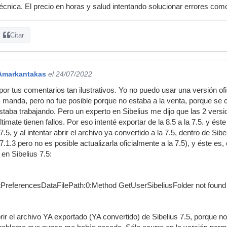
técnica. El precio en horas y salud intentando solucionar errores c
Citar
Amarkantakas
el 24/07/2022
or tus comentarios tan ilustrativos. Yo no puedo usar una versión ofi
manda, pero no fue posible porque no estaba a la venta, porque se co
staba trabajando. Pero un experto en Sibelius me dijo que las 2 vers
 Ultimate tienen fallos. Por eso intenté exportar de la 8.5 a la 7.5. y 
.5, y al intentar abrir el archivo ya convertido a la 7.5, dentro de Sib
l 7.1.3 pero no es posible actualizarla oficialmente a la 7.5), y éste e
o en Sibelius 7.5:
tPreferencesDataFilePath:0:Method GetUserSibeliusFolder not found
brir el archivo YA exportado (YA convertido) de Sibelius 7.5, porque no