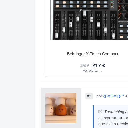
Behringer X-Touch Compact
217 €
320 €
Ver oferta
→
por
{] ∞Ω∞ [}™
e
#2
Taoteching A
al exportar un a
que dicho archiv