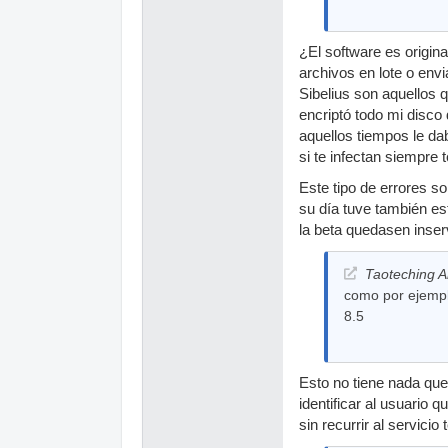
¿El software es origina
archivos en lote o env
Sibelius son aquellos 
encriptó todo mi disco
aquellos tiempos le da
si te infectan siempre 
Este tipo de errores s
su día tuve también es
la beta quedasen inserv
Taoteching A
como por ejempl
8.5
Esto no tiene nada que
identificar al usuario 
sin recurrir al servicio 