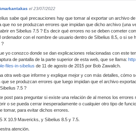
Amarkantakas
el 23/07/2022
elius sabe qué precauciones hay que tomar al exportar un archivo de S
a que no se produzcan errores que impidan que dicho archivo (una ve
 abrir en Sibelius 7.5 ? Es decir qué errores no se deben cometer c
 ordenador con el nombre de usuario dentro de SIbelius 8.5, o si se h
 ?
que yo conozco donde se dan explicaciones relacionadas con este tem
aptura de pantalla de la parte superior de esta web, que se llama:
htt
e-files-in-sibelius
de 11 de agosto de 2015 por Bob Zawalich.
a otra web que informe y explique mejor y con más detalles, cómo s
sin que se produzcan errores que luego impidan que el archivo exportad
Sibelius 7.5 ?
 post para preguntar si existe una relación de al menos los errore
brir o se pueda cerrar inesperadamente o cualquier otro tipo de func
 tomar, para evitar dichos errores.
X 10.9 Mavericks, y Sibelius 8.5 y 7.5.
estra atención.