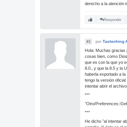
derecho a la atención 
Responder
por
Taoteching 
#3
Hola: Muchas gracias p
cosas bien, como Dios 
que es con la que yo e
8.0., y que la 8.5 y la
haberla exportado a la 7
tengo la versión oficia
intentar abrir el archiv
***
"Otro/Preferences::Ge
***
He dicho "al intentar a