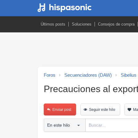
Últimos posts
Soluciones
Consejos de compra
Foros
Secuenciadores (DAW)
Sibelius
Precauciones al export
Enviar post
Seguir este hilo
Ma