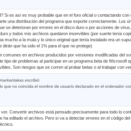
l? Si es así es muy probable que en el foro oficial o contactando con 
iarte una distribución del programa que exporte correctamente. Los ú
que se deterioran por errores en el disco duro o por acciones de vir
 duro y todos mis archivos quedaron inservibles (por suerte tenía cop
ba mucho a la mula y lo único original que tenía instalado era un sup
te dirán que ha sido el 1% para el que no protege)
on comunes en archivos producidos por versiones modificadas del so
te tipo de problemas al participar en un programa beta de Microsoft 
ibles. Son riesgos que se corren al probar betas o al trabajar con ver
markantakas escribió:
o que no coincida el nombre de usuario declarado en el ordenador con
 ver. Convertir archivos está pensado precisamente para todo lo contr
que ha editado el archivo. Pero si va a detectar errores en el código 
técnico.