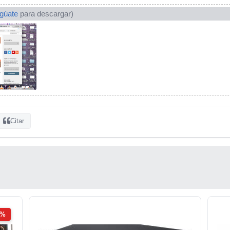
ogúate
para descargar)
Citar
2%