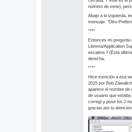
cerraba. Y éste es el 
número de serie), pero
Abajo a la izquierda, i
mensaje: "Otro-Preferen
****
Entonces mi pregunta e
Librería/Application Su
escalera ? (Ésta última
derecha.
****
Hice mención a esa w
2015 por Bob Zawalich,
aparece el nombre de u
de usuario que estaba 
corregí y puse los 2 n
gracias por tu atención