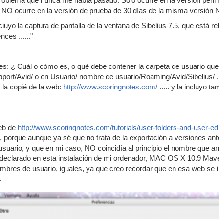
problema que nunca me había pasado. Sólo ocurre en la versión perman
 NO ocurre en la versión de prueba de 30 días de la misma versión NO
nciuyo la captura de pantalla de la ventana de Sibelius 7.5, que está rel
ces ......"
s: ¿ Cuál o cómo es, o qué debe contener la carpeta de usuario que 
pport/Avid/ o en Usuario/ nombre de usuario/Roaming/Avid/Sibelius/ ..
 la copié de la web:
http://www.scoringnotes.com/
..... y la incluyo t
eb de
http://www.scoringnotes.com/tutorials/user-folders-and-user-edita
 porque aunque ya sé que no trata de la exportación a versiones anter
suario, y que en mi caso, NO coincidía al principio el nombre que an
declarado en esta instalación de mi ordenador, MAC OS X 10.9 Maveri
ombres de usuario, iguales, ya que creo recordar que en esa web se 
.