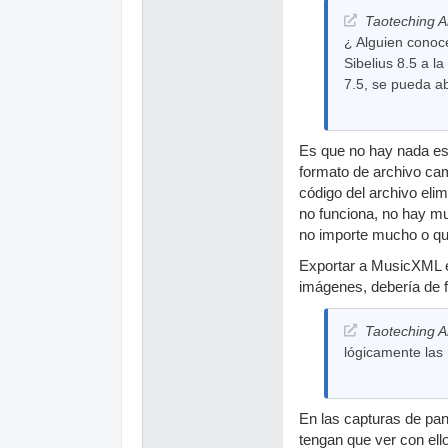
Taoteching A
¿ Alguien conoc
Sibelius 8.5 a l
7.5, se pueda ab
Es que no hay nada esp
formato de archivo camb
código del archivo elim
no funciona, no hay mu
no importe mucho o qu
Exportar a MusicXML es
imágenes, debería de f
Taoteching A
lógicamente las 
En las capturas de pan
tengan que ver con ello