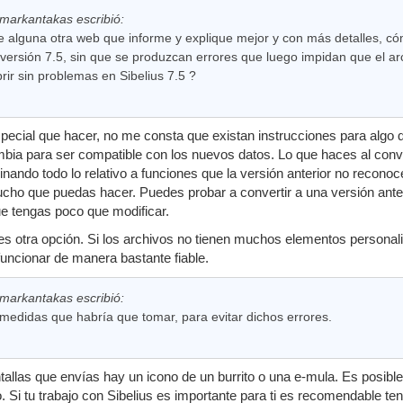
markantakas escribió:
e alguna otra web que informe y explique mejor y con más detalles, c
a versión 7.5, sin que se produzcan errores que luego impidan que el ar
rir sin problemas en Sibelius 7.5 ?
ecial que hacer, no me consta que existan instrucciones para algo qu
ia para ser compatible con los nuevos datos. Lo que haces al converti
inando todo lo relativo a funciones que la versión anterior no recono
cho que puedas hacer. Puedes probar a convertir a una versión anter
e tengas poco que modificar.
 otra opción. Si los archivos no tienen muchos elementos personali
uncionar de manera bastante fiable.
markantakas escribió:
medidas que habría que tomar, para evitar dichos errores.
tallas que envías hay un icono de un burrito o una e-mula. Es posib
. Si tu trabajo con Sibelius es importante para ti es recomendable te