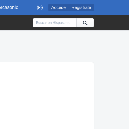

rcasonic
Accede
Regístrate