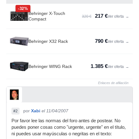
-32%
Behringer X-Touch
217 €
320 €
Ver oferta
→
Compact
790 €
Behringer X32 Rack
Ver oferta
→
1.385 €
Behringer WING Rack
Ver oferta
→
Enlaces de afiliación
por
Xabi
el 11/04/2007
#2
Por favor lee las normas del foro antes de postear. No
puedes poner cosas como "urgente, urgente" en el título,
ni puedes usar mayúsculas o negritas en el texto: