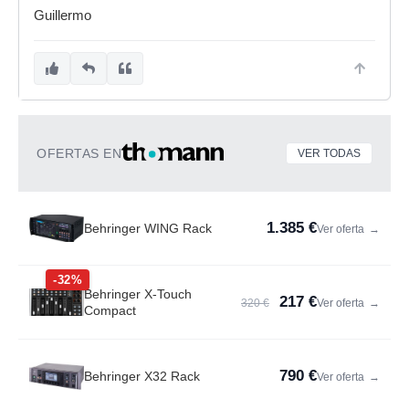
Guillermo
OFERTAS EN
VER TODAS
1.385 €
Behringer WING Rack
Ver oferta
→
-32%
Behringer X-Touch
217 €
320 €
Ver oferta
→
Compact
790 €
Behringer X32 Rack
Ver oferta
→