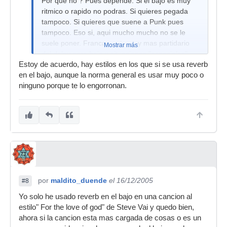
Por que no ? Pues depende. Si el bajo es muy
ritmico o rapido no podras. Si quieres pegada
tampoco. Si quieres que suene a Punk pues
tampoco. Eso si, aqui mucho mucho no se le
suele poner. Francamente, soy mas partidario
Mostrar más
del delay para bajo y situaciones "espaciales",
Estoy de acuerdo, hay estilos en los que si se usa reverb
pero si el delay es corto se parece mucho a una
en el bajo, aunque la norma general es usar muy poco o
reverb corta tambien.
ninguno porque te lo engorronan.
por
maldito_duende
el 16/12/2005
#8
Yo solo he usado reverb en el bajo en una cancion al
estilo" For the love of god" de Steve Vai y quedo bien,
ahora si la cancion esta mas cargada de cosas o es un