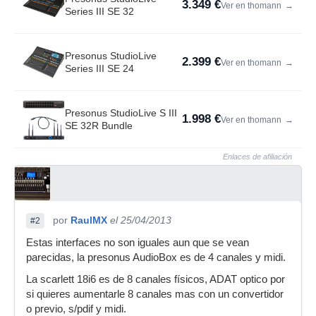
3.349 €
Ver en thomann
→
Series III SE 32
Presonus StudioLive
2.399 €
Ver en thomann
→
Series III SE 24
Presonus StudioLive S III
1.998 €
Ver en thomann
→
SE 32R Bundle
Enlaces de afiliación
por
RaulMX
el 25/04/2013
#2
Estas interfaces no son iguales aun que se vean
parecidas, la presonus AudioBox es de 4 canales y midi.
La scarlett 18i6 es de 8 canales físicos, ADAT optico por
si quieres aumentarle 8 canales mas con un convertidor
o previo, s/pdif y midi.