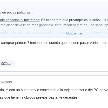
:
co en pocas palabras...
nde conectas el micrófono:
Es el aparato que preamplifica la señal. La
ste dispositivo le da más ganancia, filtra, modifica y te da una señal ap
sonido es lo que usas para comunicar el ordenador con otros elemento
Mostrar más
oder grabarlos en el ordenador, etc. Siempre convierte señal para que
dor al exterior.
 comprar primero? teniendo en cuenta que pueden pasar varios meses
alla quedado claro
Citar
/09/2008
ada. Y con un buen previo conectado a la tarjeta de serie del PC no 
tas que tienen incluidos previos bastante decentes.