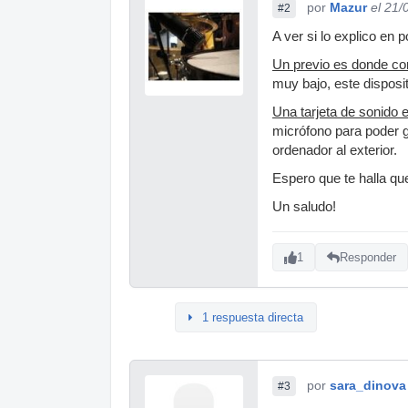
por
Mazur
el 21/
#2
A ver si lo explico en 
Un previo es donde co
muy bajo, este disposit
Una tarjeta de sonido 
micrófono para poder g
ordenador al exterior.
Espero que te halla qu
Un saludo!
1
Responder
1 respuesta directa
por
sara_dinova
#3