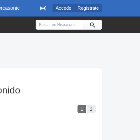

rcasonic
Accede
Regístrate
onido
1
2