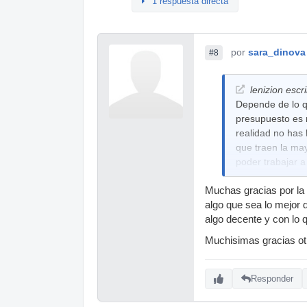
1 respuesta directa
por
sara_dinova
#8
lenizion escri
Depende de lo qu
presupuesto es 
realidad no has 
que traen la may
poder trabajar a
Si especificas 
Muchas gracias por la 
Un saludo
algo que sea lo mejor 
algo decente y con lo 
Muchisimas gracias ot
Responder