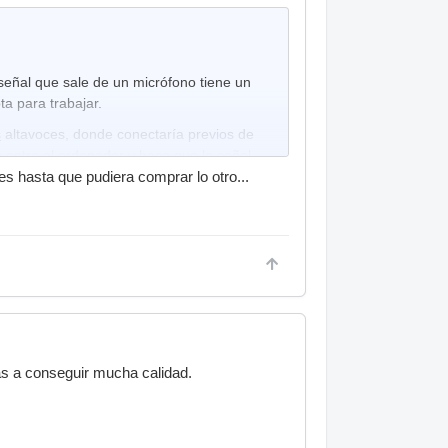
 señal que sale de un micrófono tiene un
ta para trabajar.
s
altavoces, donde conectaría previos de
 entre al ordenador y hace que la señal
 hasta que pudiera comprar lo otro...
vas a conseguir mucha calidad.