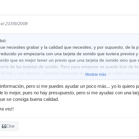
el 21/09/2008
bió:
e necesites grabar y la calidad que necesites, y por supuesto, de la 
reducido yo empezaría con una tarjeta de sonido que tuviera previos y
leído que es mejor tener un previo que una tarjeta de sonido sino que 
oría de las tarjetas de sonido. Pero para empezar se puede tirar de lo
 24 bits y sin latencia. También depende de la tarjeta que estés mirand
Mostrar más
un poco más cuales son tus intenciones y necesidades se te podrá ayud
información, pero si me puedes ayudar un poco más... yo lo quiero p
de lo mejor, pues no hay presupuesto, pero si me ayudas con una tarj
que se consiga buena calidad.
ra vez!
Citar