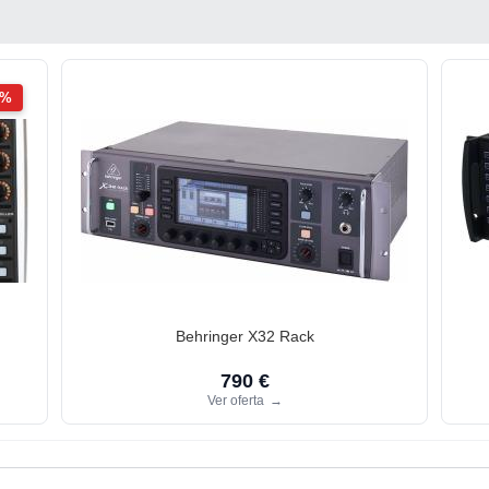
2%
Behringer X32 Rack
790 €
Ver oferta
→