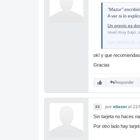
"Mazur" escribió
A ver si lo expli
Un previo es do
nivel muy bajo, e
Una tarjeta de 
micrófono para p
salga del ordena
ok! y que recomiendas
Espero que te h
Gracias
Un saludo!
Responder
por
eliezer
el 21
#4
Sin tarjeta no haces n
Por otro lado hay tarje