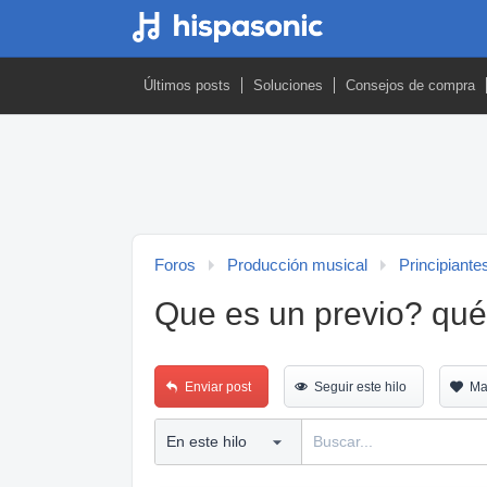
Últimos posts
Soluciones
Consejos de compra
Foros
Producción musical
Principiante
Que es un previo? qué 
Enviar post
Seguir este hilo
Ma