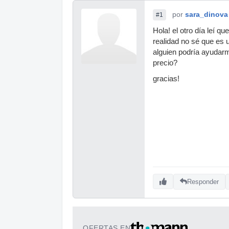
por
sara_dinova
#1
Hola! el otro día leí qu
realidad no sé que es u
alguien podría ayudarm
precio?
gracias!
Responder
OFERTAS EN