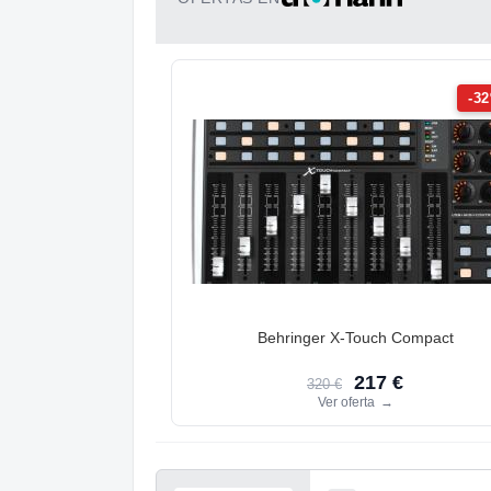
-3
Behringer X-Touch Compact
217 €
320 €
Ver oferta
→