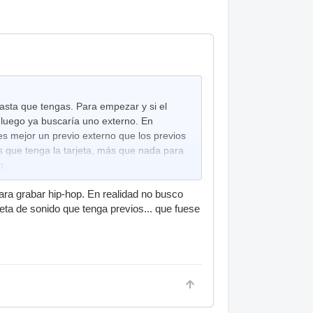
pasta que tengas. Para empezar y si el
 luego ya buscaría uno externo. En
es mejor un previo externo que los previos
s que tenga la tarjeta, más que nada para
o.
ar mejor.
ara grabar hip-hop. En realidad no busco
eta de sonido que tenga previos... que fuese