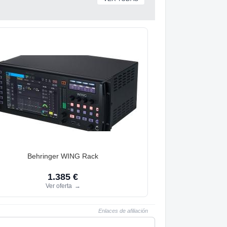
Behringer WING Rack
1.385 €
Ver oferta
→
Enlaces de afiliación