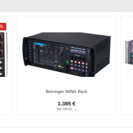
2%
Behringer WING Rack
1.385 €
Ver oferta
→