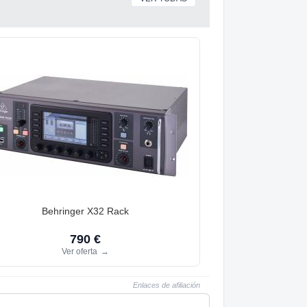
Behringer X32 Rack
790 €
Ver oferta
→
Enlaces de afiliación