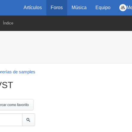
Artículos
Foros
Música
Equipo
Me
Índice
brerías de samples
 VST
rcar como favorito