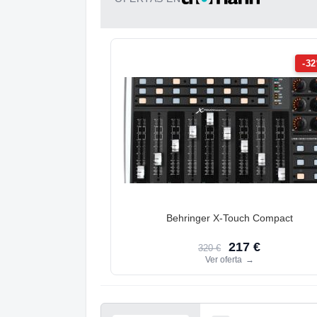
-3
Behringer X-Touch Compact
217 €
320 €
Ver oferta
→