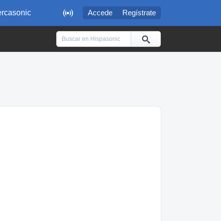

rcasonic
Accede
Regístrate