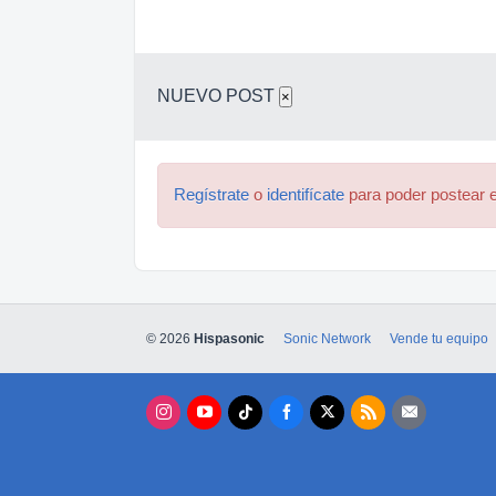
NUEVO POST
×
Regístrate
o
identifícate
para poder postear e
© 2026
Hispasonic
Sonic Network
Vende tu equipo