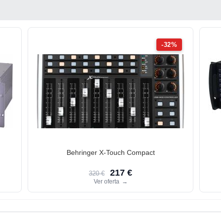
-32%
Behringer X-Touch Compact
217 €
320 €
Ver oferta
→