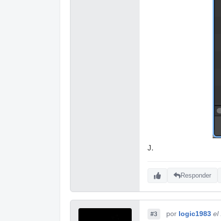
J.
Responder
por
logic1983
el
#3