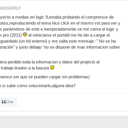
 10/12/2013
oyecto a medias en logic 9,estaba probando el compressor de
 bass,reproduciendo el tema hice click en el mismo vst para ver y
s parámetros de este e inesperadamente se me cierra el logic y
k pro (2011)
al reiniciarse el portátil me he ido a cargar el
a guardado (un hd externo) y me salta este mensaje :" No se ha
eración" y justo debajo "no se dispone de mas informacion sobre
ra perdido toda la informacion y datos del projecto al
e trabajo tirados a la basura
parece ser que se pueden cargar sin problemas)
o si sabe como solucionarlo,alguna idea?
Citar