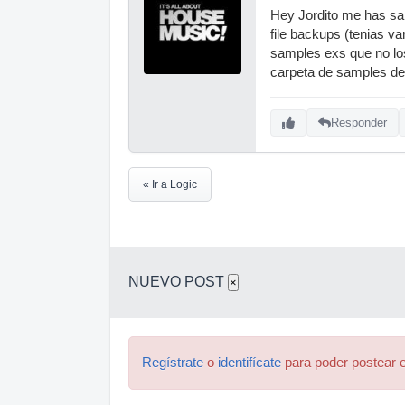
Hey Jordito me has sal
file backups (tenias v
samples exs que no los
carpeta de samples del
Responder
« Ir a Logic
NUEVO POST
×
Regístrate
o
identifícate
para poder postear e