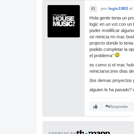
por
logic1983
el
#1
Hola gente tenia un pr
logic en un vst con un
poder modificar alguno
se reinicia mi mac boo
projecto donde lo teni
podido completar la op
el problema"
es como si el mac hubie
reiniciarse,tres días d
(los demas proyectos 
alguien le ha pasado? 
Responder
OFERTAS EN