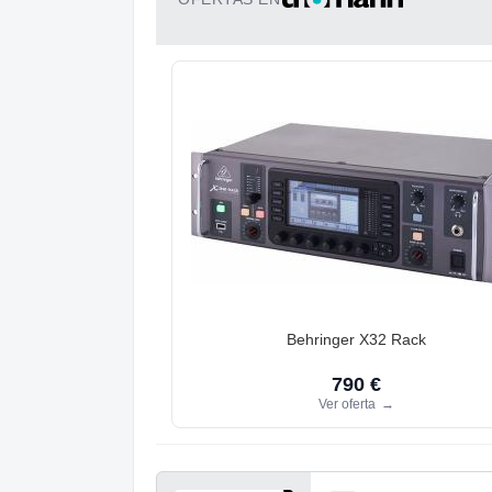
Behringer X32 Rack
790 €
Ver oferta
→