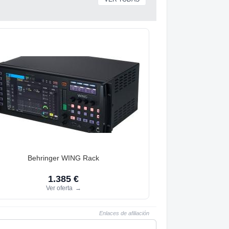
Behringer WING Rack
1.385 €
Ver oferta
→
Enlaces de afiliación