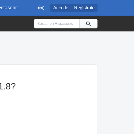

rcasonic
Accede
Regístrate
1.8?