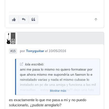
por
Tonyguitar
el 10/05/2016
#15
lola escribió:
ami me pasa lo mismo no quiero formatear por
que ahora mismo me supondría un faenon lo e
reinstalado varias y nada el mismo cubase lo
instalado en pc de una amiga y funciona a las mil
maravillas.... estoy desesperada!!! dejo una foto
Mostrar más
con mi problema... mil gracias por adelantado
es exactamente lo que me pasa a mi y no puedo
solucionarlo, ¿pudiste arreglarlo?