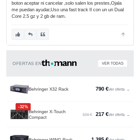
boton aceptar ni cancelar ,solo salen los prestes,Ojala
me puedan ayudar,Uso una fast track II con un un Dual
Core 2.5 gz y 2 gb de ram.
OFERTAS EN
VER TODAS
790 €
Behringer X32 Rack
Ver oferta
→
-32%
Behringer X-Touch
217 €
320 €
Ver oferta
→
Compact
1.385 €
Behringer WING Rack