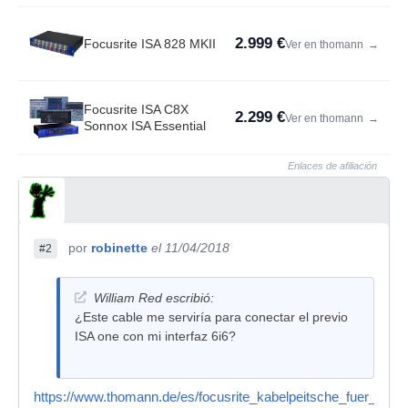
2.999 €
Focusrite ISA 828 MKII
Ver en thomann
→
Focusrite ISA C8X
2.299 €
Ver en thomann
→
Sonnox ISA Essential
Enlaces de afiliación
por
robinette
el 11/04/2018
#2
William Red escribió:
¿Este cable me serviría para conectar el previo
ISA one con mi interfaz 6i6?
https://www.thomann.de/es/focusrite_kabelpeitsche_fuer_s_pdi