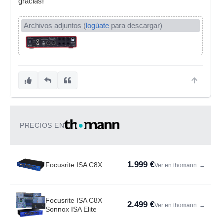
gracias!
Archivos adjuntos (
logúate
para descargar)
PRECIOS EN
1.999 €
Focusrite ISA C8X
Ver en thomann
→
Focusrite ISA C8X
2.499 €
Ver en thomann
→
Sonnox ISA Elite