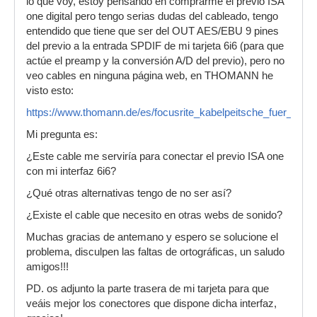
lo que voy, estoy pensando en comprarme el previo ISA
one digital pero tengo serias dudas del cableado, tengo
entendido que tiene que ser del OUT AES/EBU 9 pines
del previo a la entrada SPDIF de mi tarjeta 6i6 (para que
actúe el preamp y la conversión A/D del previo), pero no
veo cables en ninguna página web, en THOMANN he
visto esto:
https://www.thomann.de/es/focusrite_kabelpeitsche_fuer_s_pdi
Mi pregunta es:
¿Este cable me serviría para conectar el previo ISA one
con mi interfaz 6i6?
¿Qué otras alternativas tengo de no ser así?
¿Existe el cable que necesito en otras webs de sonido?
Muchas gracias de antemano y espero se solucione el
problema, disculpen las faltas de ortográficas, un saludo
amigos!!!
PD. os adjunto la parte trasera de mi tarjeta para que
veáis mejor los conectores que dispone dicha interfaz,