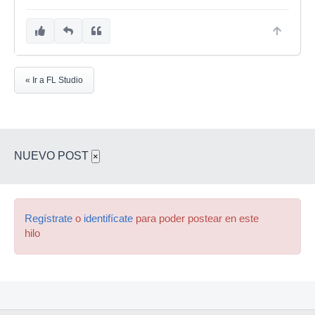
« Ir a FL Studio
NUEVO POST
×
Regístrate
o
identifícate
para poder postear en este
hilo