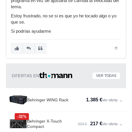
programa en vez de ajustarla se cambia la velocidad del
tema.
Estoy frustrado, no se si es que yo he tocado algo o yo
que se.
Si podrías ayudarme
OFERTAS EN
VER TODAS
1.385 €
Behringer WING Rack
Ver oferta
→
-32%
Behringer X-Touch
217 €
320 €
Ver oferta
→
Compact