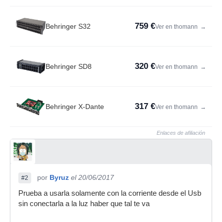
759 €
Behringer S32
Ver en thomann
→
320 €
Behringer SD8
Ver en thomann
→
317 €
Behringer X-Dante
Ver en thomann
→
Enlaces de afiliación
por
Byruz
el 20/06/2017
#2
Prueba a usarla solamente con la corriente desde el Usb
sin conectarla a la luz haber que tal te va