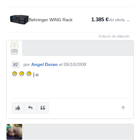
1.385 €
Behringer WING Rack
Ver oferta
→
Enlaces de afiliación
por
Angel Dorao
el 05/10/2008
#2
[-o