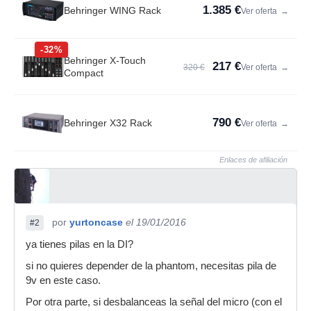
1.385 €
Behringer WING Rack
Ver oferta
→
-32%
Behringer X-Touch
217 €
320 €
Ver oferta
→
Compact
790 €
Behringer X32 Rack
Ver oferta
→
Enlaces de afiliación
por
yurtoncase
el 19/01/2016
#2
ya tienes pilas en la DI?
si no quieres depender de la phantom, necesitas pila de
9v en este caso.
Por otra parte, si desbalanceas la señal del micro (con el