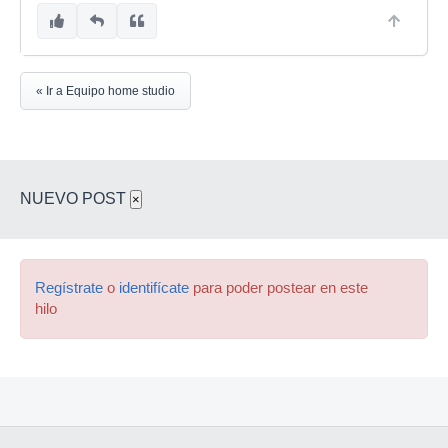
« Ir a Equipo home studio
NUEVO POST
×
Regístrate
o
identifícate
para poder postear en este
hilo