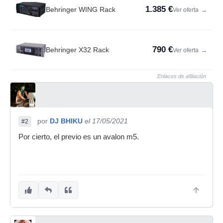
1.385 €
Behringer WING Rack
Ver oferta
→
790 €
Behringer X32 Rack
Ver oferta
→
Enlaces de afiliación
por
DJ BHIKU
el 17/05/2021
#2
Por cierto, el previo es un avalon m5.