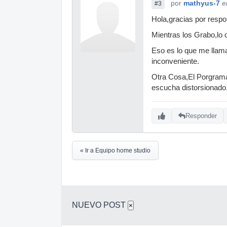
por
mathyus-7
e
#3
Hola,gracias por respo
Mientras los Grabo,lo 
Eso es lo que me llam
inconveniente.
Otra Cosa,El Porgrama
escucha distorsionado
Responder
« Ir a Equipo home studio
NUEVO POST
×