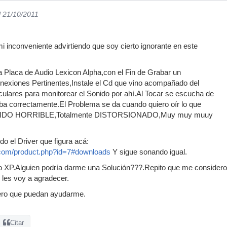
l 21/10/2011
 inconveniente advirtiendo que soy cierto ignorante en este
Placa de Audio Lexicon Alpha,con el Fin de Grabar un
onexiones Pertinentes,Instale el Cd que vino acompañado del
ulares para monitorear el Sonido por ahí.Al Tocar se escucha de
ba correctamente.El Problema se da cuando quiero oír lo que
NIDO HORRIBLE,Totalmente DISTORSIONADO,Muy muy muuy
do el Driver que figura acá:
.com/product.php?id=7#downloads
Y sigue sonando igual.
 XP.Alguien podría darme una Solución???.Repito que me considero u
 les voy a agradecer.
ro que puedan ayudarme.
Citar