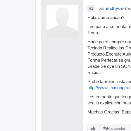
por
mathyus-7
e
#1
Hola.Como andan?
Les paso a comentar mi
Tema...:
Hace poco compre una 
Teclado.Realice las C
Producto.Enchufe Auric
Forma Perfecta,se gra
Grabe,Se oye un SO
Sucio...
Probé también instalan
http://www.lexiconpro
Les comento que tengo
sea la explicación mas
Muchas Gracias!,Espe
Responder