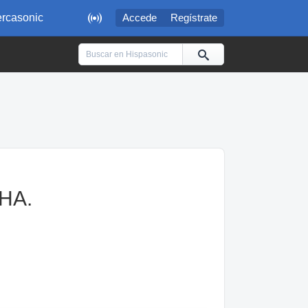

rcasonic
Accede
Regístrate
PHA.