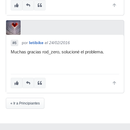
por
letibike
el 24/02/2016
#6
Muchas gracias rod_zero, solucioné el problema.
« Ir a Principiantes