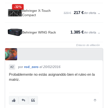
-32%
Behringer X-Touch
217 €
320 €
Ver oferta
→
Compact
1.385 €
Behringer WING Rack
Ver oferta
→
Enlaces de afiliación
por
rod_zero
el 20/02/2016
#2
Probablemente no estás asignanddo bien el ruteo en la
matriz.